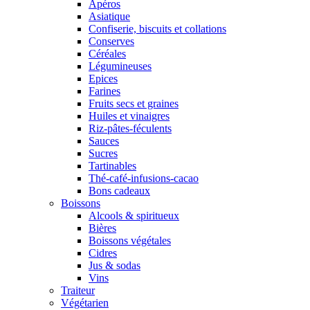
Apéros
Asiatique
Confiserie, biscuits et collations
Conserves
Céréales
Légumineuses
Epices
Farines
Fruits secs et graines
Huiles et vinaigres
Riz-pâtes-féculents
Sauces
Sucres
Tartinables
Thé-café-infusions-cacao
Bons cadeaux
Boissons
Alcools & spiritueux
Bières
Boissons végétales
Cidres
Jus & sodas
Vins
Traiteur
Végétarien