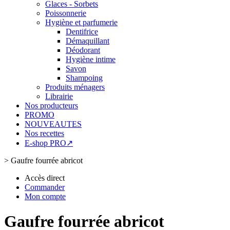
Glaces - Sorbets
Poissonnerie
Hygiène et parfumerie
Dentifrice
Démaquillant
Déodorant
Hygiène intime
Savon
Shampoing
Produits ménagers
Librairie
Nos producteurs
PROMO
NOUVEAUTES
Nos recettes
E-shop PRO↗
>
Gaufre fourrée abricot
Accès direct
Commander
Mon compte
Gaufre fourrée abricot