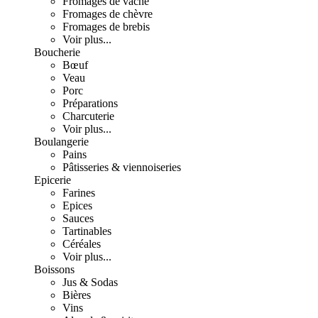
Fromages de vache
Fromages de chèvre
Fromages de brebis
Voir plus...
Boucherie
Bœuf
Veau
Porc
Préparations
Charcuterie
Voir plus...
Boulangerie
Pains
Pâtisseries & viennoiseries
Epicerie
Farines
Epices
Sauces
Tartinables
Céréales
Voir plus...
Boissons
Jus & Sodas
Bières
Vins