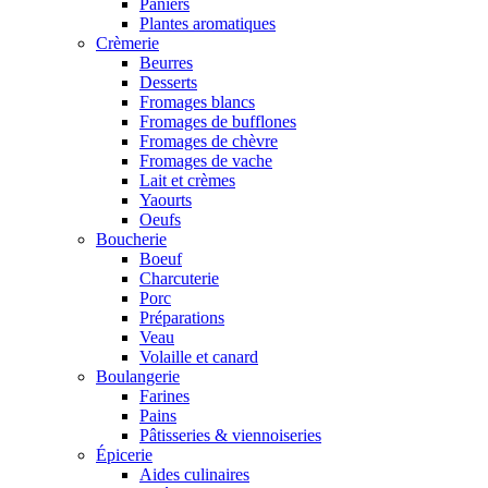
Paniers
Plantes aromatiques
Crèmerie
Beurres
Desserts
Fromages blancs
Fromages de bufflones
Fromages de chèvre
Fromages de vache
Lait et crèmes
Yaourts
Oeufs
Boucherie
Boeuf
Charcuterie
Porc
Préparations
Veau
Volaille et canard
Boulangerie
Farines
Pains
Pâtisseries & viennoiseries
Épicerie
Aides culinaires