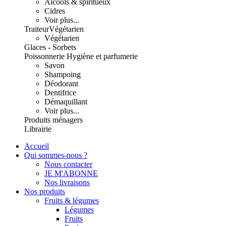
Alcools & spiritueux
Cidres
Voir plus...
Traiteur
Végétarien
Végétarien
Glaces - Sorbets
Poissonnerie
Hygiène et parfumerie
Savon
Shampoing
Déodorant
Dentifrice
Démaquillant
Voir plus...
Produits ménagers
Librairie
Accueil
Qui sommes-nous ?
Nous contacter
JE M'ABONNE
Nos livraisons
Nos produits
Fruits & légumes
Légumes
Fruits