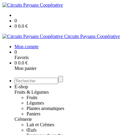
0
0
0.0
€
Circuits Paysans Coopérative
Mon compte
0
Favoris
0
0.0
€
Mon panier
E-shop
Fruits & Légumes
Fruits
Légumes
Plantes aromatiques
Paniers
Crèmerie
Lait et Crèmes
Œufs