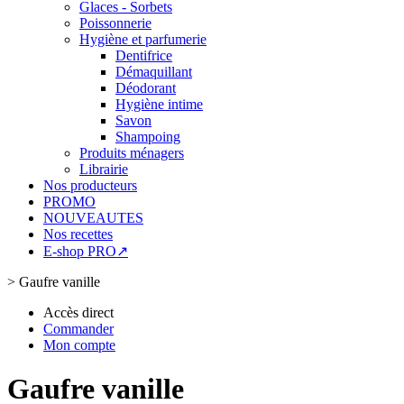
Glaces - Sorbets
Poissonnerie
Hygiène et parfumerie
Dentifrice
Démaquillant
Déodorant
Hygiène intime
Savon
Shampoing
Produits ménagers
Librairie
Nos producteurs
PROMO
NOUVEAUTES
Nos recettes
E-shop PRO↗
>
Gaufre vanille
Accès direct
Commander
Mon compte
Gaufre vanille