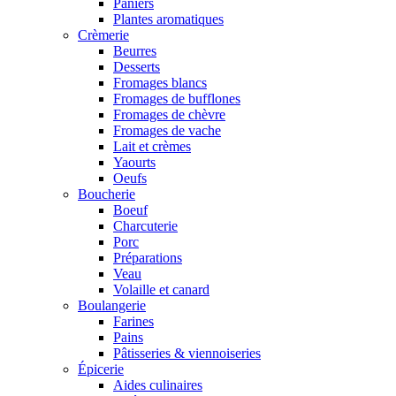
Paniers
Plantes aromatiques
Crèmerie
Beurres
Desserts
Fromages blancs
Fromages de bufflones
Fromages de chèvre
Fromages de vache
Lait et crèmes
Yaourts
Oeufs
Boucherie
Boeuf
Charcuterie
Porc
Préparations
Veau
Volaille et canard
Boulangerie
Farines
Pains
Pâtisseries & viennoiseries
Épicerie
Aides culinaires