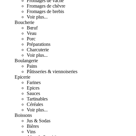
Fromages de vache
Fromages de chèvre
Fromages de brebis
Voir plus...
Boucherie
Bœuf
Veau
Porc
Préparations
Charcuterie
Voir plus...
Boulangerie
Pains
Pâtisseries & viennoiseries
Epicerie
Farines
Epices
Sauces
Tartinables
Céréales
Voir plus...
Boissons
Jus & Sodas
Bières
Vins