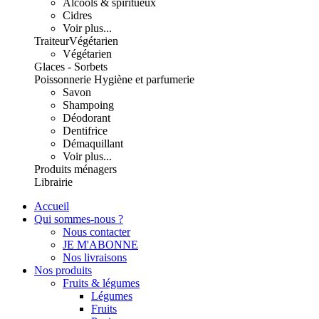
Alcools & spiritueux
Cidres
Voir plus...
Traiteur
Végétarien
Végétarien
Glaces - Sorbets
Poissonnerie
Hygiène et parfumerie
Savon
Shampoing
Déodorant
Dentifrice
Démaquillant
Voir plus...
Produits ménagers
Librairie
Accueil
Qui sommes-nous ?
Nous contacter
JE M'ABONNE
Nos livraisons
Nos produits
Fruits & légumes
Légumes
Fruits