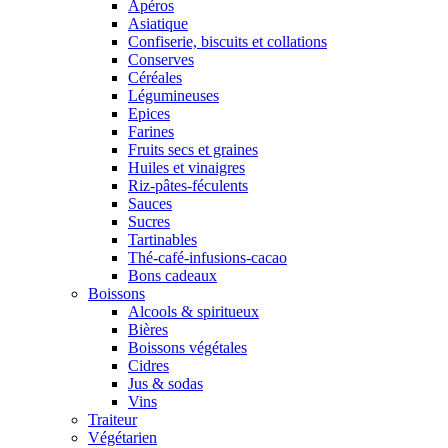
Apéros
Asiatique
Confiserie, biscuits et collations
Conserves
Céréales
Légumineuses
Epices
Farines
Fruits secs et graines
Huiles et vinaigres
Riz-pâtes-féculents
Sauces
Sucres
Tartinables
Thé-café-infusions-cacao
Bons cadeaux
Boissons
Alcools & spiritueux
Bières
Boissons végétales
Cidres
Jus & sodas
Vins
Traiteur
Végétarien