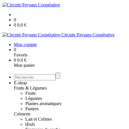
0
0
0.0
€
Circuits Paysans Coopérative
Mon compte
0
Favoris
0
0.0
€
Mon panier
E-shop
Fruits & Légumes
Fruits
Légumes
Plantes aromatiques
Paniers
Crèmerie
Lait et Crèmes
Œufs