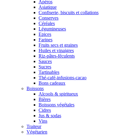
Apéros
Asiatique
Confiserie, biscuits et collations
Conserves
Céréales
Légumineuses
Epices
Farines
Fruits secs et graines
Huiles et vinaigres
Riz-pâtes-féculents
Sauces
Sucres
Tartinables
Thé-café-infusions-cacao
Bons cadeaux
Boissons
Alcools & spiritueux
Bières
Boissons végétales
Cidres
Jus & sodas
Vins
Traiteur
Végétarien