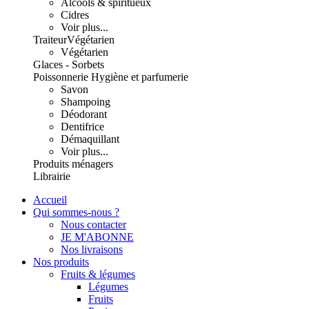
Alcools & spiritueux
Cidres
Voir plus...
Traiteur
Végétarien
Végétarien
Glaces - Sorbets
Poissonnerie
Hygiène et parfumerie
Savon
Shampoing
Déodorant
Dentifrice
Démaquillant
Voir plus...
Produits ménagers
Librairie
Accueil
Qui sommes-nous ?
Nous contacter
JE M'ABONNE
Nos livraisons
Nos produits
Fruits & légumes
Légumes
Fruits