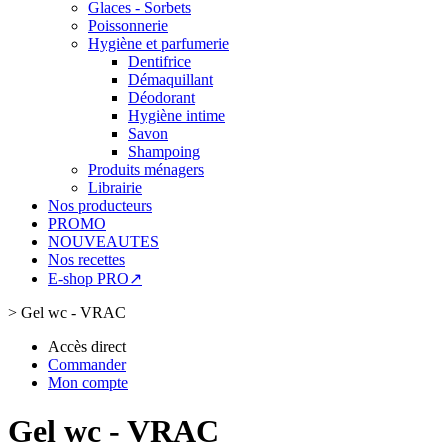
Glaces - Sorbets
Poissonnerie
Hygiène et parfumerie
Dentifrice
Démaquillant
Déodorant
Hygiène intime
Savon
Shampoing
Produits ménagers
Librairie
Nos producteurs
PROMO
NOUVEAUTES
Nos recettes
E-shop PRO↗
>
Gel wc - VRAC
Accès direct
Commander
Mon compte
Gel wc - VRAC