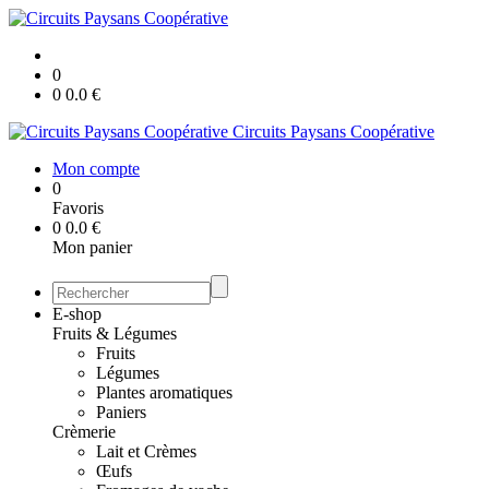
0
0
0.0
€
Circuits Paysans Coopérative
Mon compte
0
Favoris
0
0.0
€
Mon panier
E-shop
Fruits & Légumes
Fruits
Légumes
Plantes aromatiques
Paniers
Crèmerie
Lait et Crèmes
Œufs