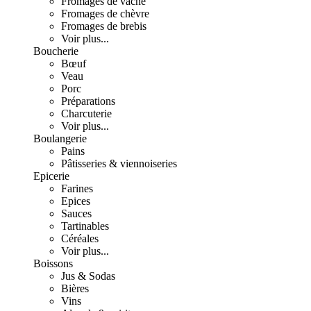
Fromages de vache
Fromages de chèvre
Fromages de brebis
Voir plus...
Boucherie
Bœuf
Veau
Porc
Préparations
Charcuterie
Voir plus...
Boulangerie
Pains
Pâtisseries & viennoiseries
Epicerie
Farines
Epices
Sauces
Tartinables
Céréales
Voir plus...
Boissons
Jus & Sodas
Bières
Vins