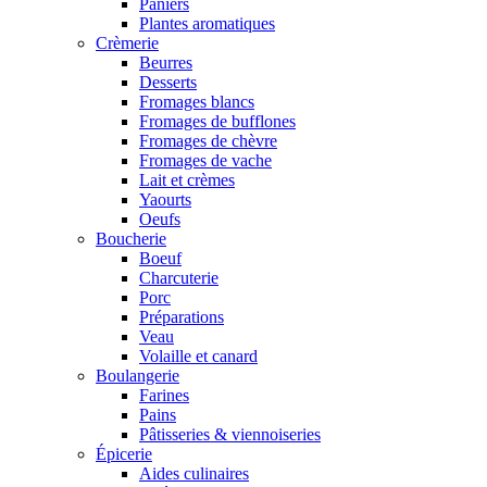
Paniers
Plantes aromatiques
Crèmerie
Beurres
Desserts
Fromages blancs
Fromages de bufflones
Fromages de chèvre
Fromages de vache
Lait et crèmes
Yaourts
Oeufs
Boucherie
Boeuf
Charcuterie
Porc
Préparations
Veau
Volaille et canard
Boulangerie
Farines
Pains
Pâtisseries & viennoiseries
Épicerie
Aides culinaires