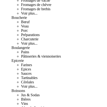
Fromages de vache
Fromages de chèvre
Fromages de brebis
Voir plus...
Boucherie
Bœuf
Veau
Porc
Préparations
Charcuterie
Voir plus...
Boulangerie
Pains
Pâtisseries & viennoiseries
Epicerie
Farines
Epices
Sauces
Tartinables
Céréales
Voir plus...
Boissons
Jus & Sodas
Bières
Vins