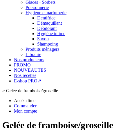
Glaces - Sorbets
Poissonnerie
Hygiène et parfumerie
Dentifrice
Démaquillant
Déodorant
Hygiène intime
Savon
Shampoing
Produits ménagers
Librairie
Nos producteurs
PROMO
NOUVEAUTES
Nos recettes
E-shop PRO↗
>
Gelée de framboise/groseille
Accès direct
Commander
Mon compte
Gelée de framboise/groseille