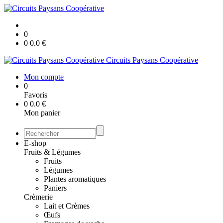
0
0
0.0
€
Circuits Paysans Coopérative
Mon compte
0
Favoris
0
0.0
€
Mon panier
E-shop
Fruits & Légumes
Fruits
Légumes
Plantes aromatiques
Paniers
Crèmerie
Lait et Crèmes
Œufs