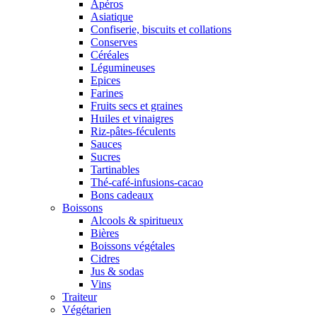
Apéros
Asiatique
Confiserie, biscuits et collations
Conserves
Céréales
Légumineuses
Epices
Farines
Fruits secs et graines
Huiles et vinaigres
Riz-pâtes-féculents
Sauces
Sucres
Tartinables
Thé-café-infusions-cacao
Bons cadeaux
Boissons
Alcools & spiritueux
Bières
Boissons végétales
Cidres
Jus & sodas
Vins
Traiteur
Végétarien