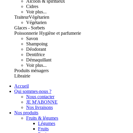
Alcools & spiritueux
Cidres
Voir plus...
Traiteur
Végétarien
Végétarien
Glaces - Sorbets
Poissonnerie
Hygiène et parfumerie
Savon
Shampoing
Déodorant
Dentifrice
Démaquillant
Voir plus...
Produits ménagers
Librairie
Accueil
Qui sommes-nous ?
Nous contacter
JE M'ABONNE
Nos livraisons
Nos produits
Fruits & légumes
Légumes
Fruits