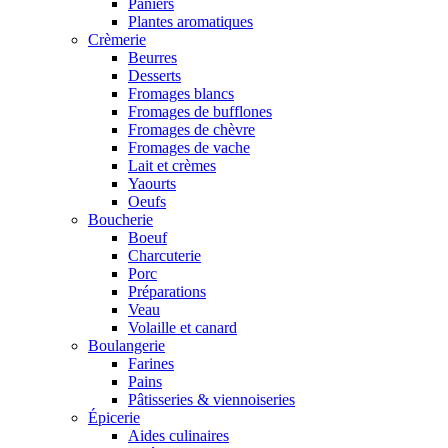
Paniers
Plantes aromatiques
Crèmerie
Beurres
Desserts
Fromages blancs
Fromages de bufflones
Fromages de chèvre
Fromages de vache
Lait et crèmes
Yaourts
Oeufs
Boucherie
Boeuf
Charcuterie
Porc
Préparations
Veau
Volaille et canard
Boulangerie
Farines
Pains
Pâtisseries & viennoiseries
Épicerie
Aides culinaires