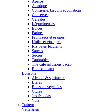
Apéros
Asiatique
Confiserie, biscuits et collations
Conserves
Céréales
Légumineuses
Epices
Farines
Fruits secs et graines
Huiles et vinaigres
Riz-pâtes-féculents
Sauces
Sucres
Tartinables
Thé-café-infusions-cacao
Bons cadeaux
Boissons
Alcools & spiritueux
Bières
Boissons végétales
Cidres
Jus & sodas
Vins
Traiteur
Végétarien