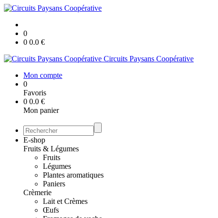
0
0
0.0
€
Circuits Paysans Coopérative
Mon compte
0
Favoris
0
0.0
€
Mon panier
E-shop
Fruits & Légumes
Fruits
Légumes
Plantes aromatiques
Paniers
Crèmerie
Lait et Crèmes
Œufs