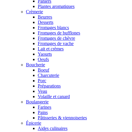
Paniers
Plantes aromatiques
Crèmerie
Beurres
Desserts
Fromages blancs
Fromages de bufflones
Fromages de chèvre
Fromages de vache
Lait et crèmes
Yaourts
Oeufs
Boucherie
Boeuf
Charcuterie
Porc
Préparations
Veau
Volaille et canard
Boulangerie
Farines
Pains
Pâtisseries & viennoiseries
Épicerie
Aides culinaires