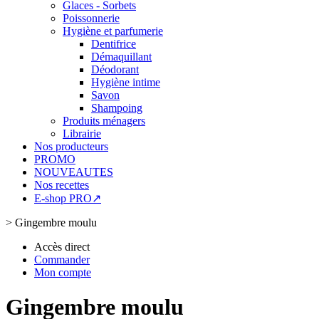
Glaces - Sorbets
Poissonnerie
Hygiène et parfumerie
Dentifrice
Démaquillant
Déodorant
Hygiène intime
Savon
Shampoing
Produits ménagers
Librairie
Nos producteurs
PROMO
NOUVEAUTES
Nos recettes
E-shop PRO↗
>
Gingembre moulu
Accès direct
Commander
Mon compte
Gingembre moulu