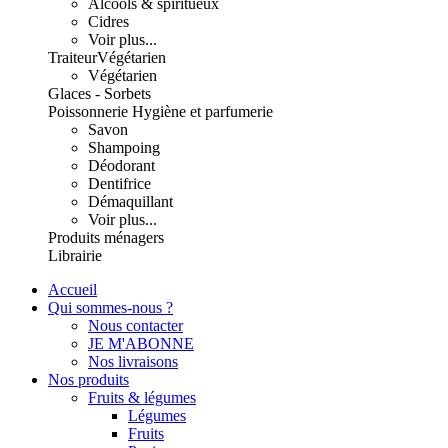
Alcools & spiritueux
Cidres
Voir plus...
Traiteur
Végétarien
Végétarien
Glaces - Sorbets
Poissonnerie
Hygiène et parfumerie
Savon
Shampoing
Déodorant
Dentifrice
Démaquillant
Voir plus...
Produits ménagers
Librairie
Accueil
Qui sommes-nous ?
Nous contacter
JE M'ABONNE
Nos livraisons
Nos produits
Fruits & légumes
Légumes
Fruits