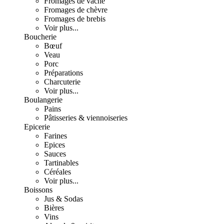
Fromages de vache
Fromages de chèvre
Fromages de brebis
Voir plus...
Boucherie
Bœuf
Veau
Porc
Préparations
Charcuterie
Voir plus...
Boulangerie
Pains
Pâtisseries & viennoiseries
Epicerie
Farines
Epices
Sauces
Tartinables
Céréales
Voir plus...
Boissons
Jus & Sodas
Bières
Vins