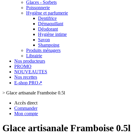
Glaces - Sorbets
Poissonnerie
Hygiène et parfumerie
Dentifrice
Démaquillant
Déodorant
Hygiène intime
Savon
Shampoing
Produits ménagers
Librairie
Nos producteurs
PROMO
NOUVEAUTES
Nos recettes
E-shop PRO↗
>
Glace artisanale Framboise 0.5l
Accès direct
Commander
Mon compte
Glace artisanale Framboise 0.5l