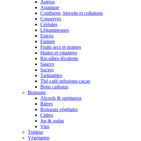
Apéros
Asiatique
Confiserie, biscuits et collations
Conserves
Céréales
Légumineuses
Epices
Farines
Fruits secs et graines
Huiles et vinaigres
Riz-pâtes-féculents
Sauces
Sucres
Tartinables
Thé-café-infusions-cacao
Bons cadeaux
Boissons
Alcools & spiritueux
Bières
Boissons végétales
Cidres
Jus & sodas
Vins
Traiteur
Végétarien