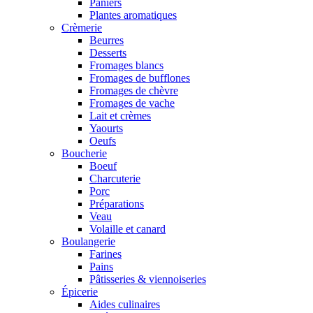
Paniers
Plantes aromatiques
Crèmerie
Beurres
Desserts
Fromages blancs
Fromages de bufflones
Fromages de chèvre
Fromages de vache
Lait et crèmes
Yaourts
Oeufs
Boucherie
Boeuf
Charcuterie
Porc
Préparations
Veau
Volaille et canard
Boulangerie
Farines
Pains
Pâtisseries & viennoiseries
Épicerie
Aides culinaires