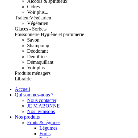
Alcools & spiritueux
Cidres
Voir plus...
Traiteur
Végétarien
Végétarien
Glaces - Sorbets
Poissonnerie
Hygiène et parfumerie
Savon
Shampoing
Déodorant
Dentifrice
Démaquillant
Voir plus...
Produits ménagers
Librairie
Accueil
Qui sommes-nous ?
Nous contacter
JE M'ABONNE
Nos livraisons
Nos produits
Fruits & légumes
Légumes
Fruits