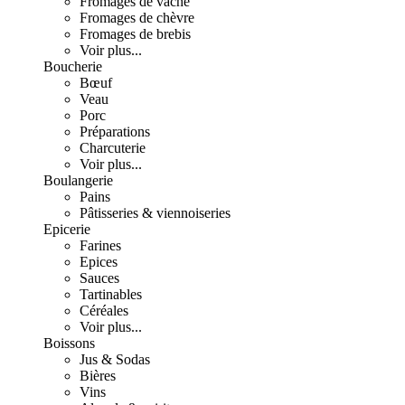
Fromages de vache
Fromages de chèvre
Fromages de brebis
Voir plus...
Boucherie
Bœuf
Veau
Porc
Préparations
Charcuterie
Voir plus...
Boulangerie
Pains
Pâtisseries & viennoiseries
Epicerie
Farines
Epices
Sauces
Tartinables
Céréales
Voir plus...
Boissons
Jus & Sodas
Bières
Vins