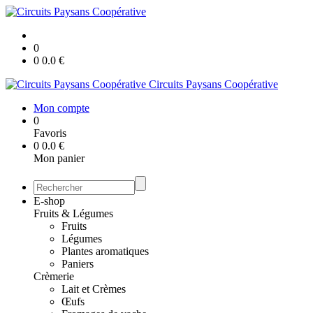
0
0
0.0
€
Circuits Paysans Coopérative
Mon compte
0
Favoris
0
0.0
€
Mon panier
E-shop
Fruits & Légumes
Fruits
Légumes
Plantes aromatiques
Paniers
Crèmerie
Lait et Crèmes
Œufs