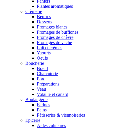
Paniers
Plantes aromatiques
Crèmerie
Beurres
Desserts
Fromages blancs
Fromages de bufflones
Fromages de chèvre
Fromages de vache
Lait et crèmes
Yaourts
Oeufs
Boucherie
Boeuf
Charcuterie
Porc
Préparations
Veau
Volaille et canard
Boulangerie
Farines
Pains
Pâtisseries & viennoiseries
Épicerie
Aides culinaires