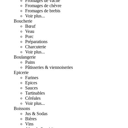
Fromages de vache
Fromages de chèvre
Fromages de brebis
Voir plus...
Boucherie
Bœuf
Veau
Porc
Préparations
Charcuterie
Voir plus...
Boulangerie
Pains
Pâtisseries & viennoiseries
Epicerie
Farines
Epices
Sauces
Tartinables
Céréales
Voir plus...
Boissons
Jus & Sodas
Bières
Vins