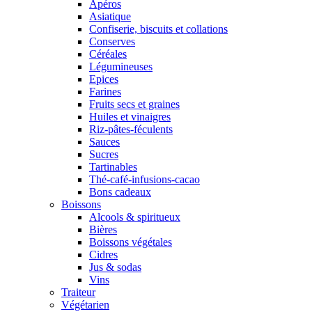
Apéros
Asiatique
Confiserie, biscuits et collations
Conserves
Céréales
Légumineuses
Epices
Farines
Fruits secs et graines
Huiles et vinaigres
Riz-pâtes-féculents
Sauces
Sucres
Tartinables
Thé-café-infusions-cacao
Bons cadeaux
Boissons
Alcools & spiritueux
Bières
Boissons végétales
Cidres
Jus & sodas
Vins
Traiteur
Végétarien