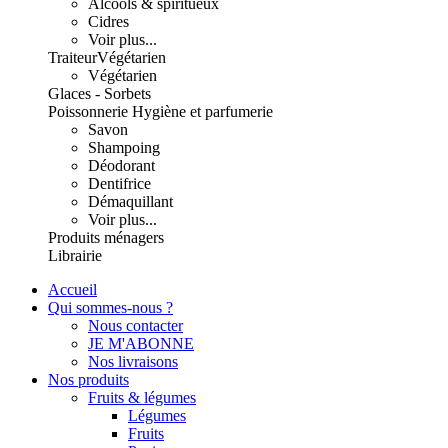
Alcools & spiritueux
Cidres
Voir plus...
Traiteur
Végétarien
Végétarien
Glaces - Sorbets
Poissonnerie
Hygiène et parfumerie
Savon
Shampoing
Déodorant
Dentifrice
Démaquillant
Voir plus...
Produits ménagers
Librairie
Accueil
Qui sommes-nous ?
Nous contacter
JE M'ABONNE
Nos livraisons
Nos produits
Fruits & légumes
Légumes
Fruits