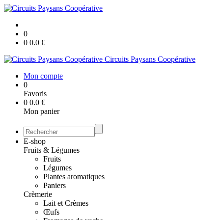
0
0
0.0
€
Circuits Paysans Coopérative
Mon compte
0
Favoris
0
0.0
€
Mon panier
E-shop
Fruits & Légumes
Fruits
Légumes
Plantes aromatiques
Paniers
Crèmerie
Lait et Crèmes
Œufs