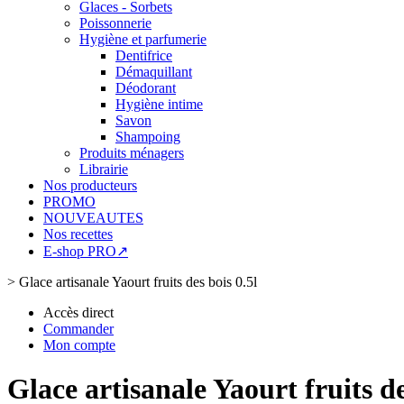
Glaces - Sorbets
Poissonnerie
Hygiène et parfumerie
Dentifrice
Démaquillant
Déodorant
Hygiène intime
Savon
Shampoing
Produits ménagers
Librairie
Nos producteurs
PROMO
NOUVEAUTES
Nos recettes
E-shop PRO↗
>
Glace artisanale Yaourt fruits des bois 0.5l
Accès direct
Commander
Mon compte
Glace artisanale Yaourt fruits de