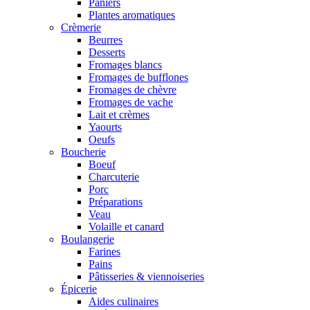
Paniers
Plantes aromatiques
Crèmerie
Beurres
Desserts
Fromages blancs
Fromages de bufflones
Fromages de chèvre
Fromages de vache
Lait et crèmes
Yaourts
Oeufs
Boucherie
Boeuf
Charcuterie
Porc
Préparations
Veau
Volaille et canard
Boulangerie
Farines
Pains
Pâtisseries & viennoiseries
Épicerie
Aides culinaires