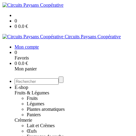
0
0
0.0
€
Circuits Paysans Coopérative
Mon compte
0
Favoris
0
0.0
€
Mon panier
E-shop
Fruits & Légumes
Fruits
Légumes
Plantes aromatiques
Paniers
Crèmerie
Lait et Crèmes
Œufs