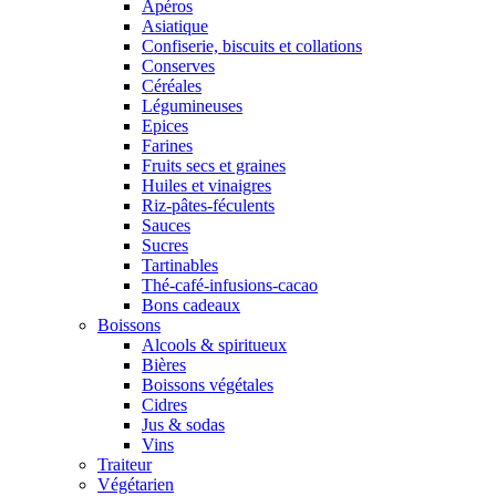
Apéros
Asiatique
Confiserie, biscuits et collations
Conserves
Céréales
Légumineuses
Epices
Farines
Fruits secs et graines
Huiles et vinaigres
Riz-pâtes-féculents
Sauces
Sucres
Tartinables
Thé-café-infusions-cacao
Bons cadeaux
Boissons
Alcools & spiritueux
Bières
Boissons végétales
Cidres
Jus & sodas
Vins
Traiteur
Végétarien