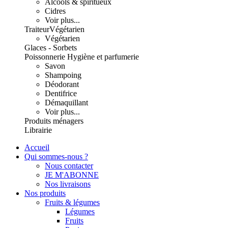
Alcools & spiritueux
Cidres
Voir plus...
Traiteur
Végétarien
Végétarien
Glaces - Sorbets
Poissonnerie
Hygiène et parfumerie
Savon
Shampoing
Déodorant
Dentifrice
Démaquillant
Voir plus...
Produits ménagers
Librairie
Accueil
Qui sommes-nous ?
Nous contacter
JE M'ABONNE
Nos livraisons
Nos produits
Fruits & légumes
Légumes
Fruits