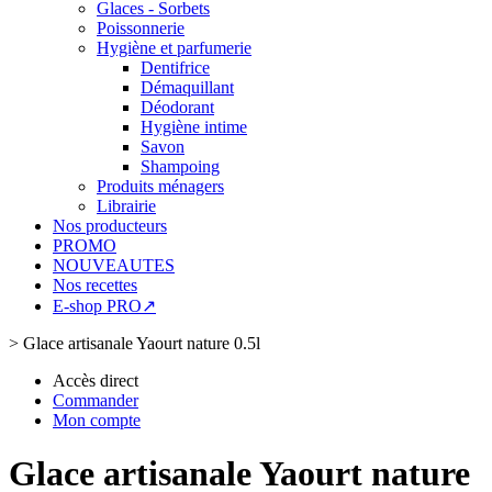
Glaces - Sorbets
Poissonnerie
Hygiène et parfumerie
Dentifrice
Démaquillant
Déodorant
Hygiène intime
Savon
Shampoing
Produits ménagers
Librairie
Nos producteurs
PROMO
NOUVEAUTES
Nos recettes
E-shop PRO↗
>
Glace artisanale Yaourt nature 0.5l
Accès direct
Commander
Mon compte
Glace artisanale Yaourt nature