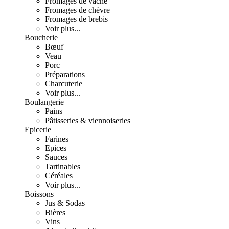
Fromages de vache
Fromages de chèvre
Fromages de brebis
Voir plus...
Boucherie
Bœuf
Veau
Porc
Préparations
Charcuterie
Voir plus...
Boulangerie
Pains
Pâtisseries & viennoiseries
Epicerie
Farines
Epices
Sauces
Tartinables
Céréales
Voir plus...
Boissons
Jus & Sodas
Bières
Vins