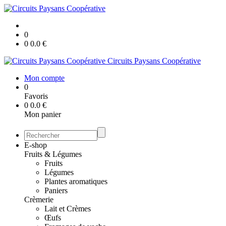
0
0
0.0
€
Circuits Paysans Coopérative
Mon compte
0
Favoris
0
0.0
€
Mon panier
E-shop
Fruits & Légumes
Fruits
Légumes
Plantes aromatiques
Paniers
Crèmerie
Lait et Crèmes
Œufs