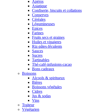
Apéros
Asiatique
Confiserie, biscuits et collations
Conserves
Céréales
Légumineuses
Epices
Farines
Fruits secs et graines
Huiles et vinaigres
Riz-pâtes-féculents
Sauces
Sucres
Tartinables
Thé-café-infusions-cacao
Bons cadeaux
Boissons
Alcools & spiritueux
Bières
Boissons végétales
Cidres
Jus & sodas
Vins
Traiteur
Végétarien