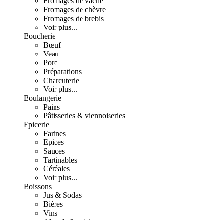
Fromages de vache
Fromages de chèvre
Fromages de brebis
Voir plus...
Boucherie
Bœuf
Veau
Porc
Préparations
Charcuterie
Voir plus...
Boulangerie
Pains
Pâtisseries & viennoiseries
Epicerie
Farines
Epices
Sauces
Tartinables
Céréales
Voir plus...
Boissons
Jus & Sodas
Bières
Vins