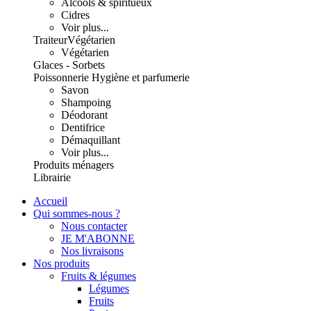
Alcools & spiritueux
Cidres
Voir plus...
Traiteur
Végétarien
Végétarien
Glaces - Sorbets
Poissonnerie
Hygiène et parfumerie
Savon
Shampoing
Déodorant
Dentifrice
Démaquillant
Voir plus...
Produits ménagers
Librairie
Accueil
Qui sommes-nous ?
Nous contacter
JE M'ABONNE
Nos livraisons
Nos produits
Fruits & légumes
Légumes
Fruits