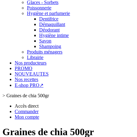
Glaces - Sorbets
Poissonnerie
Hygiène et parfumerie
Dentifrice
Démaquillant
Déodorant
Hygiène intime
Savon
Shampoing
Produits ménagers
Librairie
Nos producteurs
PROMO
NOUVEAUTES
Nos recettes
E-shop PRO↗
>
Graines de chia 500gr
Accès direct
Commander
Mon compte
Graines de chia 500gr