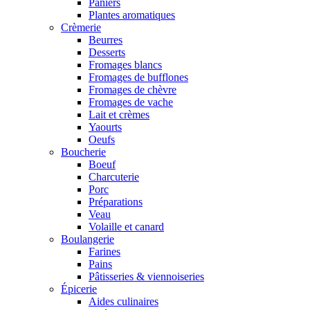
Paniers
Plantes aromatiques
Crèmerie
Beurres
Desserts
Fromages blancs
Fromages de bufflones
Fromages de chèvre
Fromages de vache
Lait et crèmes
Yaourts
Oeufs
Boucherie
Boeuf
Charcuterie
Porc
Préparations
Veau
Volaille et canard
Boulangerie
Farines
Pains
Pâtisseries & viennoiseries
Épicerie
Aides culinaires