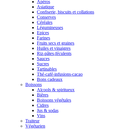
Apéros
Asiatique
Confiserie, biscuits et collations
Conserves
Céréales
Légumineuses
Epices
Farines
Fruits secs et graines
Huiles et vinaigres
Riz-pâtes-féculents
Sauces
Sucres
Tartinables
Thé-café-infusions-cacao
Bons cadeaux
Boissons
Alcools & spiritueux
Bières
Boissons végétales
Cidres
Jus & sodas
Vins
Traiteur
Végétarien