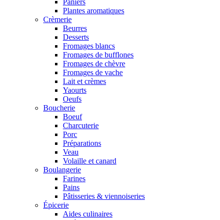
Paniers
Plantes aromatiques
Crèmerie
Beurres
Desserts
Fromages blancs
Fromages de bufflones
Fromages de chèvre
Fromages de vache
Lait et crèmes
Yaourts
Oeufs
Boucherie
Boeuf
Charcuterie
Porc
Préparations
Veau
Volaille et canard
Boulangerie
Farines
Pains
Pâtisseries & viennoiseries
Épicerie
Aides culinaires