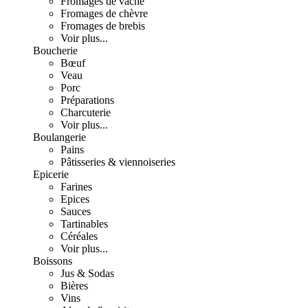
Fromages de vache
Fromages de chèvre
Fromages de brebis
Voir plus...
Boucherie
Bœuf
Veau
Porc
Préparations
Charcuterie
Voir plus...
Boulangerie
Pains
Pâtisseries & viennoiseries
Epicerie
Farines
Epices
Sauces
Tartinables
Céréales
Voir plus...
Boissons
Jus & Sodas
Bières
Vins