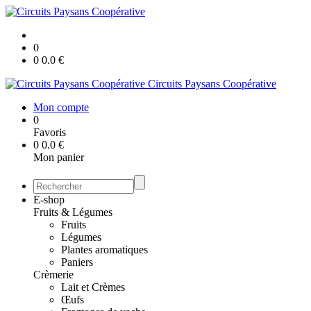
0
0
0.0
€
Circuits Paysans Coopérative
Mon compte
0
Favoris
0
0.0
€
Mon panier
E-shop
Fruits & Légumes
Fruits
Légumes
Plantes aromatiques
Paniers
Crèmerie
Lait et Crèmes
Œufs