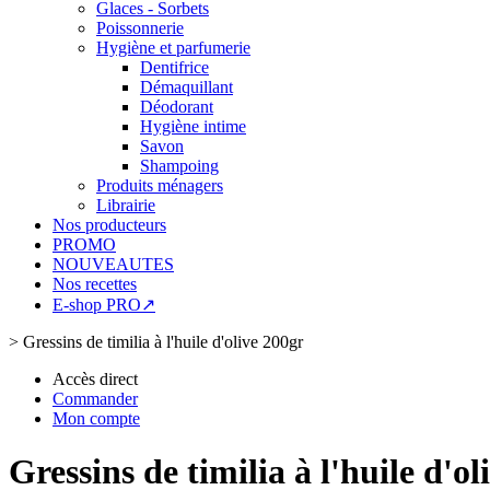
Glaces - Sorbets
Poissonnerie
Hygiène et parfumerie
Dentifrice
Démaquillant
Déodorant
Hygiène intime
Savon
Shampoing
Produits ménagers
Librairie
Nos producteurs
PROMO
NOUVEAUTES
Nos recettes
E-shop PRO↗
>
Gressins de timilia à l'huile d'olive 200gr
Accès direct
Commander
Mon compte
Gressins de timilia à l'huile d'ol