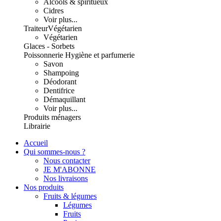
Alcools & spiritueux
Cidres
Voir plus...
Traiteur
Végétarien
Végétarien
Glaces - Sorbets
Poissonnerie
Hygiène et parfumerie
Savon
Shampoing
Déodorant
Dentifrice
Démaquillant
Voir plus...
Produits ménagers
Librairie
Accueil
Qui sommes-nous ?
Nous contacter
JE M'ABONNE
Nos livraisons
Nos produits
Fruits & légumes
Légumes
Fruits