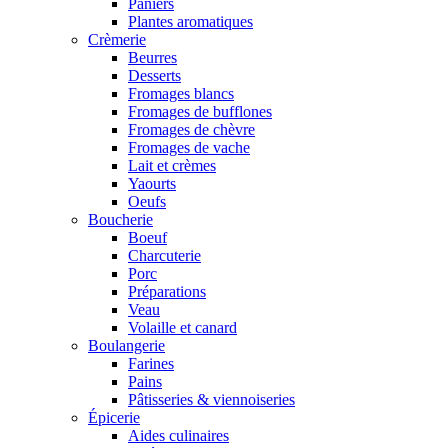
Paniers
Plantes aromatiques
Crèmerie
Beurres
Desserts
Fromages blancs
Fromages de bufflones
Fromages de chèvre
Fromages de vache
Lait et crèmes
Yaourts
Oeufs
Boucherie
Boeuf
Charcuterie
Porc
Préparations
Veau
Volaille et canard
Boulangerie
Farines
Pains
Pâtisseries & viennoiseries
Épicerie
Aides culinaires