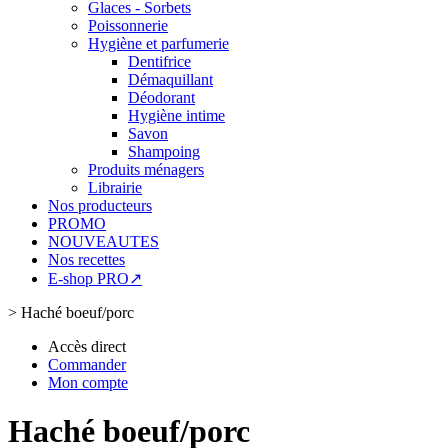
Glaces - Sorbets
Poissonnerie
Hygiène et parfumerie
Dentifrice
Démaquillant
Déodorant
Hygiène intime
Savon
Shampoing
Produits ménagers
Librairie
Nos producteurs
PROMO
NOUVEAUTES
Nos recettes
E-shop PRO↗
>
Haché boeuf/porc
Accès direct
Commander
Mon compte
Haché boeuf/porc