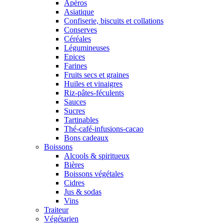
Apéros
Asiatique
Confiserie, biscuits et collations
Conserves
Céréales
Légumineuses
Epices
Farines
Fruits secs et graines
Huiles et vinaigres
Riz-pâtes-féculents
Sauces
Sucres
Tartinables
Thé-café-infusions-cacao
Bons cadeaux
Boissons
Alcools & spiritueux
Bières
Boissons végétales
Cidres
Jus & sodas
Vins
Traiteur
Végétarien