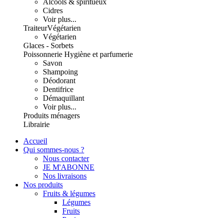
Alcools & spiritueux
Cidres
Voir plus...
Traiteur
Végétarien
Végétarien
Glaces - Sorbets
Poissonnerie
Hygiène et parfumerie
Savon
Shampoing
Déodorant
Dentifrice
Démaquillant
Voir plus...
Produits ménagers
Librairie
Accueil
Qui sommes-nous ?
Nous contacter
JE M'ABONNE
Nos livraisons
Nos produits
Fruits & légumes
Légumes
Fruits