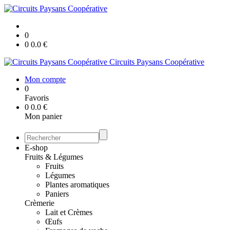
0
0
0.0
€
Circuits Paysans Coopérative
Mon compte
0
Favoris
0
0.0
€
Mon panier
E-shop
Fruits & Légumes
Fruits
Légumes
Plantes aromatiques
Paniers
Crèmerie
Lait et Crèmes
Œufs