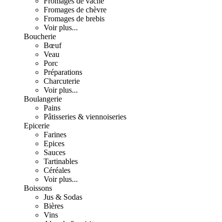
Fromages de vache
Fromages de chèvre
Fromages de brebis
Voir plus...
Boucherie
Bœuf
Veau
Porc
Préparations
Charcuterie
Voir plus...
Boulangerie
Pains
Pâtisseries & viennoiseries
Epicerie
Farines
Epices
Sauces
Tartinables
Céréales
Voir plus...
Boissons
Jus & Sodas
Bières
Vins