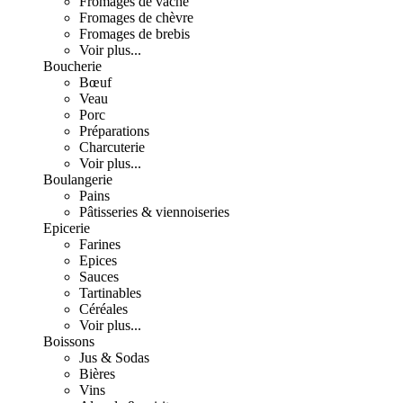
Fromages de vache
Fromages de chèvre
Fromages de brebis
Voir plus...
Boucherie
Bœuf
Veau
Porc
Préparations
Charcuterie
Voir plus...
Boulangerie
Pains
Pâtisseries & viennoiseries
Epicerie
Farines
Epices
Sauces
Tartinables
Céréales
Voir plus...
Boissons
Jus & Sodas
Bières
Vins