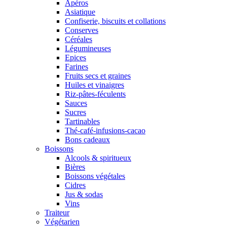
Apéros
Asiatique
Confiserie, biscuits et collations
Conserves
Céréales
Légumineuses
Epices
Farines
Fruits secs et graines
Huiles et vinaigres
Riz-pâtes-féculents
Sauces
Sucres
Tartinables
Thé-café-infusions-cacao
Bons cadeaux
Boissons
Alcools & spiritueux
Bières
Boissons végétales
Cidres
Jus & sodas
Vins
Traiteur
Végétarien