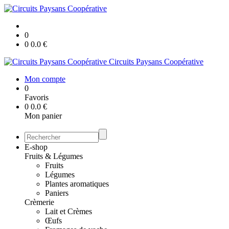
0
0
0.0
€
Circuits Paysans Coopérative
Mon compte
0
Favoris
0
0.0
€
Mon panier
E-shop
Fruits & Légumes
Fruits
Légumes
Plantes aromatiques
Paniers
Crèmerie
Lait et Crèmes
Œufs