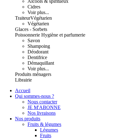
Alcools & spiritueux
Cidres
Voir plus...
Traiteur
Végétarien
Végétarien
Glaces - Sorbets
Poissonnerie
Hygiène et parfumerie
Savon
Shampoing
Déodorant
Dentifrice
Démaquillant
Voir plus...
Produits ménagers
Librairie
Accueil
Qui sommes-nous ?
Nous contacter
JE M'ABONNE
Nos livraisons
Nos produits
Fruits & légumes
Légumes
Fruits