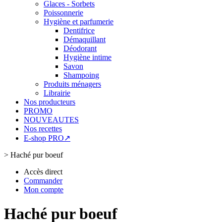
Glaces - Sorbets
Poissonnerie
Hygiène et parfumerie
Dentifrice
Démaquillant
Déodorant
Hygiène intime
Savon
Shampoing
Produits ménagers
Librairie
Nos producteurs
PROMO
NOUVEAUTES
Nos recettes
E-shop PRO↗
>
Haché pur boeuf
Accès direct
Commander
Mon compte
Haché pur boeuf