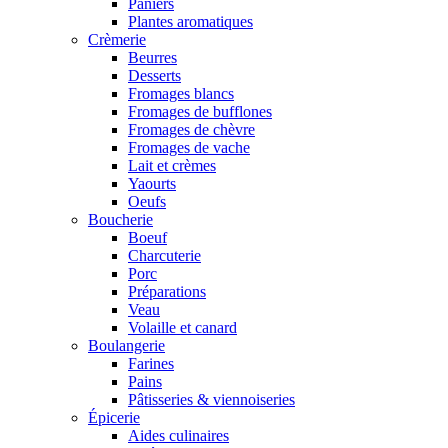
Paniers
Plantes aromatiques
Crèmerie
Beurres
Desserts
Fromages blancs
Fromages de bufflones
Fromages de chèvre
Fromages de vache
Lait et crèmes
Yaourts
Oeufs
Boucherie
Boeuf
Charcuterie
Porc
Préparations
Veau
Volaille et canard
Boulangerie
Farines
Pains
Pâtisseries & viennoiseries
Épicerie
Aides culinaires