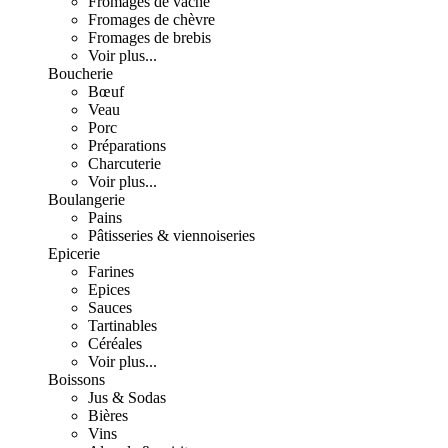
Fromages de vache
Fromages de chèvre
Fromages de brebis
Voir plus...
Boucherie
Bœuf
Veau
Porc
Préparations
Charcuterie
Voir plus...
Boulangerie
Pains
Pâtisseries & viennoiseries
Epicerie
Farines
Epices
Sauces
Tartinables
Céréales
Voir plus...
Boissons
Jus & Sodas
Bières
Vins