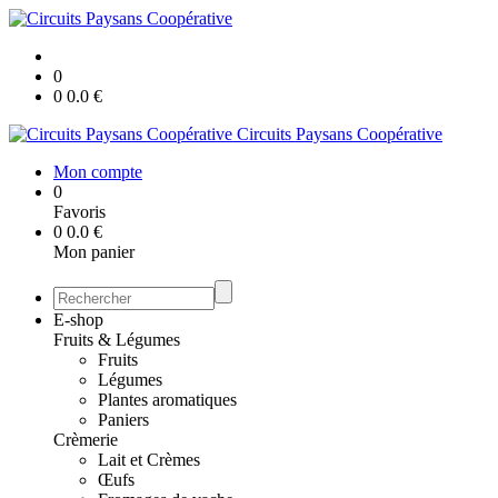
0
0
0.0
€
Circuits Paysans Coopérative
Mon compte
0
Favoris
0
0.0
€
Mon panier
E-shop
Fruits & Légumes
Fruits
Légumes
Plantes aromatiques
Paniers
Crèmerie
Lait et Crèmes
Œufs