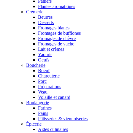
Paniers
Plantes aromatiques
Crèmerie
Beurres
Desserts
Fromages blancs
Fromages de bufflones
Fromages de chèvre
Fromages de vache
Lait et crèmes
Yaourts
Oeufs
Boucherie
Boeuf
Charcuterie
Porc
Préparations
Veau
Volaille et canard
Boulangerie
Farines
Pains
Pâtisseries & viennoiseries
Épicerie
Aides culinaires