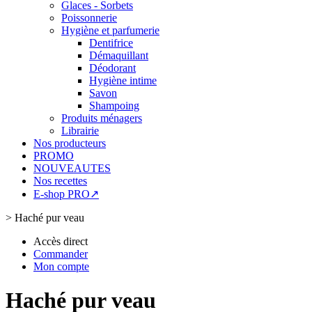
Glaces - Sorbets
Poissonnerie
Hygiène et parfumerie
Dentifrice
Démaquillant
Déodorant
Hygiène intime
Savon
Shampoing
Produits ménagers
Librairie
Nos producteurs
PROMO
NOUVEAUTES
Nos recettes
E-shop PRO↗
>
Haché pur veau
Accès direct
Commander
Mon compte
Haché pur veau