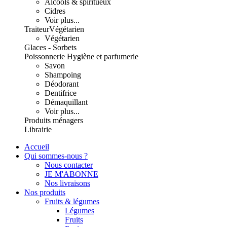
Alcools & spiritueux
Cidres
Voir plus...
Traiteur
Végétarien
Végétarien
Glaces - Sorbets
Poissonnerie
Hygiène et parfumerie
Savon
Shampoing
Déodorant
Dentifrice
Démaquillant
Voir plus...
Produits ménagers
Librairie
Accueil
Qui sommes-nous ?
Nous contacter
JE M'ABONNE
Nos livraisons
Nos produits
Fruits & légumes
Légumes
Fruits