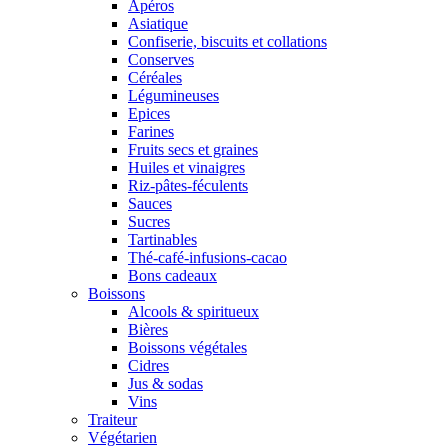
Apéros
Asiatique
Confiserie, biscuits et collations
Conserves
Céréales
Légumineuses
Epices
Farines
Fruits secs et graines
Huiles et vinaigres
Riz-pâtes-féculents
Sauces
Sucres
Tartinables
Thé-café-infusions-cacao
Bons cadeaux
Boissons
Alcools & spiritueux
Bières
Boissons végétales
Cidres
Jus & sodas
Vins
Traiteur
Végétarien