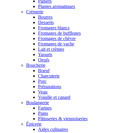
Paniers
Plantes aromatiques
Crèmerie
Beurres
Desserts
Fromages blancs
Fromages de bufflones
Fromages de chèvre
Fromages de vache
Lait et crèmes
Yaourts
Oeufs
Boucherie
Boeuf
Charcuterie
Porc
Préparations
Veau
Volaille et canard
Boulangerie
Farines
Pains
Pâtisseries & viennoiseries
Épicerie
Aides culinaires