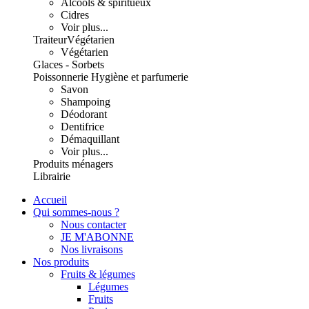
Alcools & spiritueux
Cidres
Voir plus...
Traiteur
Végétarien
Végétarien
Glaces - Sorbets
Poissonnerie
Hygiène et parfumerie
Savon
Shampoing
Déodorant
Dentifrice
Démaquillant
Voir plus...
Produits ménagers
Librairie
Accueil
Qui sommes-nous ?
Nous contacter
JE M'ABONNE
Nos livraisons
Nos produits
Fruits & légumes
Légumes
Fruits