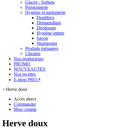
Glaces - Sorbets
Poissonnerie
Hygiène et parfumerie
Dentifrice
Démaquillant
Déodorant
Hygiène intime
Savon
Shampoing
Produits ménagers
Librairie
Nos producteurs
PROMO
NOUVEAUTES
Nos recettes
E-shop PRO↗
>
Herve doux
Accès direct
Commander
Mon compte
Herve doux