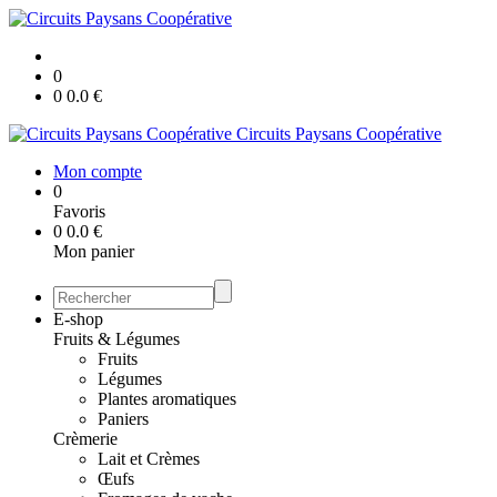
0
0
0.0
€
Circuits Paysans Coopérative
Mon compte
0
Favoris
0
0.0
€
Mon panier
E-shop
Fruits & Légumes
Fruits
Légumes
Plantes aromatiques
Paniers
Crèmerie
Lait et Crèmes
Œufs