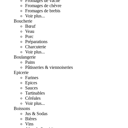
Fromages de vache
Fromages de chèvre
Fromages de brebis
Voir plus...
Boucherie
Bœuf
Veau
Porc
Préparations
Charcuterie
Voir plus...
Boulangerie
Pains
Pâtisseries & viennoiseries
Epicerie
Farines
Epices
Sauces
Tartinables
Céréales
Voir plus...
Boissons
Jus & Sodas
Bières
Vins