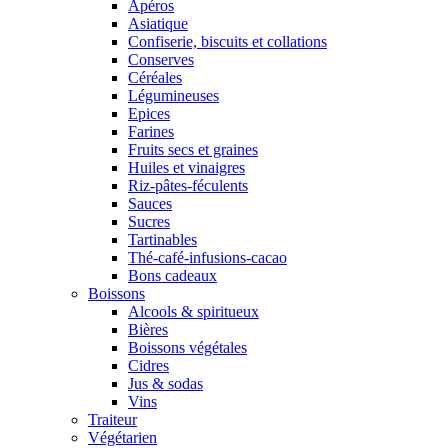
Apéros
Asiatique
Confiserie, biscuits et collations
Conserves
Céréales
Légumineuses
Epices
Farines
Fruits secs et graines
Huiles et vinaigres
Riz-pâtes-féculents
Sauces
Sucres
Tartinables
Thé-café-infusions-cacao
Bons cadeaux
Boissons
Alcools & spiritueux
Bières
Boissons végétales
Cidres
Jus & sodas
Vins
Traiteur
Végétarien