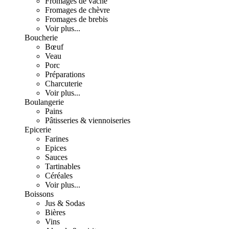
Fromages de vache
Fromages de chèvre
Fromages de brebis
Voir plus...
Boucherie
Bœuf
Veau
Porc
Préparations
Charcuterie
Voir plus...
Boulangerie
Pains
Pâtisseries & viennoiseries
Epicerie
Farines
Epices
Sauces
Tartinables
Céréales
Voir plus...
Boissons
Jus & Sodas
Bières
Vins