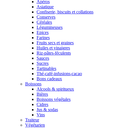
Apéros
Asiatique
Confiserie, biscuits et collations
Conserves
Céréales
Légumineuses
Epices
Farines
Fruits secs et graines
Huiles et vinaigres
Riz-pâtes-féculents
Sauces
Sucres
Tartinables
Thé-café-infusions-cacao
Bons cadeaux
Boissons
Alcools & spiritueux
Bières
Boissons végétales
Cidres
Jus & sodas
Vins
Traiteur
Végétarien