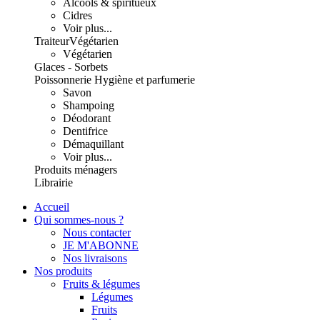
Alcools & spiritueux
Cidres
Voir plus...
Traiteur
Végétarien
Végétarien
Glaces - Sorbets
Poissonnerie
Hygiène et parfumerie
Savon
Shampoing
Déodorant
Dentifrice
Démaquillant
Voir plus...
Produits ménagers
Librairie
Accueil
Qui sommes-nous ?
Nous contacter
JE M'ABONNE
Nos livraisons
Nos produits
Fruits & légumes
Légumes
Fruits