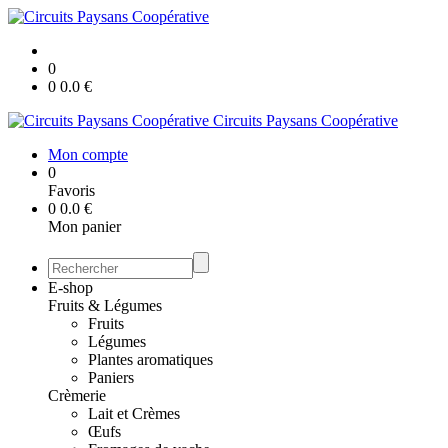
0
0
0.0
€
Circuits Paysans Coopérative
Mon compte
0
Favoris
0
0.0
€
Mon panier
E-shop
Fruits & Légumes
Fruits
Légumes
Plantes aromatiques
Paniers
Crèmerie
Lait et Crèmes
Œufs