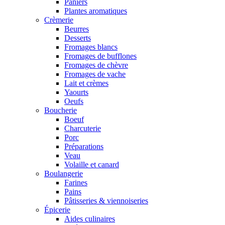
Paniers
Plantes aromatiques
Crèmerie
Beurres
Desserts
Fromages blancs
Fromages de bufflones
Fromages de chèvre
Fromages de vache
Lait et crèmes
Yaourts
Oeufs
Boucherie
Boeuf
Charcuterie
Porc
Préparations
Veau
Volaille et canard
Boulangerie
Farines
Pains
Pâtisseries & viennoiseries
Épicerie
Aides culinaires