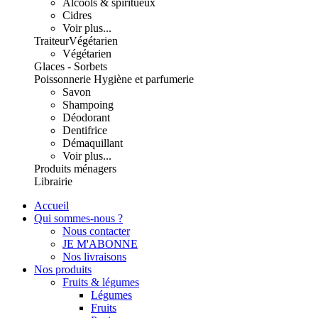
Alcools & spiritueux
Cidres
Voir plus...
Traiteur
Végétarien
Végétarien
Glaces - Sorbets
Poissonnerie
Hygiène et parfumerie
Savon
Shampoing
Déodorant
Dentifrice
Démaquillant
Voir plus...
Produits ménagers
Librairie
Accueil
Qui sommes-nous ?
Nous contacter
JE M'ABONNE
Nos livraisons
Nos produits
Fruits & légumes
Légumes
Fruits