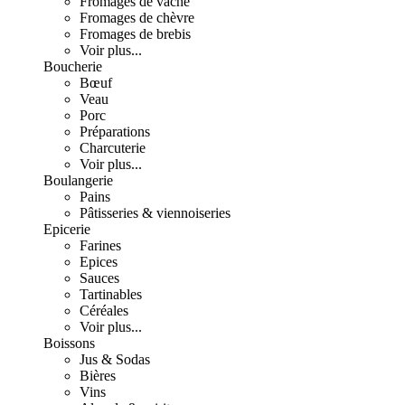
Fromages de vache
Fromages de chèvre
Fromages de brebis
Voir plus...
Boucherie
Bœuf
Veau
Porc
Préparations
Charcuterie
Voir plus...
Boulangerie
Pains
Pâtisseries & viennoiseries
Epicerie
Farines
Epices
Sauces
Tartinables
Céréales
Voir plus...
Boissons
Jus & Sodas
Bières
Vins