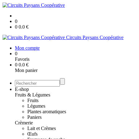
0
0
0.0
€
Circuits Paysans Coopérative
Mon compte
0
Favoris
0
0.0
€
Mon panier
E-shop
Fruits & Légumes
Fruits
Légumes
Plantes aromatiques
Paniers
Crèmerie
Lait et Crèmes
Œufs