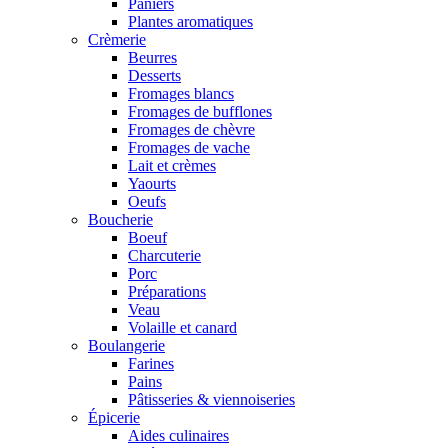
Paniers
Plantes aromatiques
Crèmerie
Beurres
Desserts
Fromages blancs
Fromages de bufflones
Fromages de chèvre
Fromages de vache
Lait et crèmes
Yaourts
Oeufs
Boucherie
Boeuf
Charcuterie
Porc
Préparations
Veau
Volaille et canard
Boulangerie
Farines
Pains
Pâtisseries & viennoiseries
Épicerie
Aides culinaires