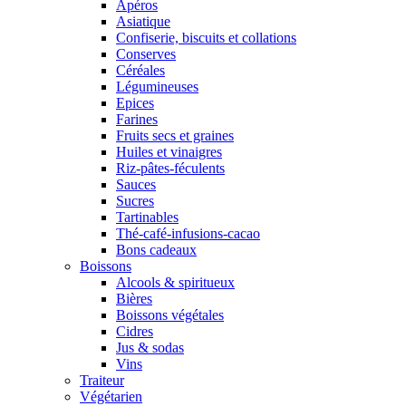
Apéros
Asiatique
Confiserie, biscuits et collations
Conserves
Céréales
Légumineuses
Epices
Farines
Fruits secs et graines
Huiles et vinaigres
Riz-pâtes-féculents
Sauces
Sucres
Tartinables
Thé-café-infusions-cacao
Bons cadeaux
Boissons
Alcools & spiritueux
Bières
Boissons végétales
Cidres
Jus & sodas
Vins
Traiteur
Végétarien