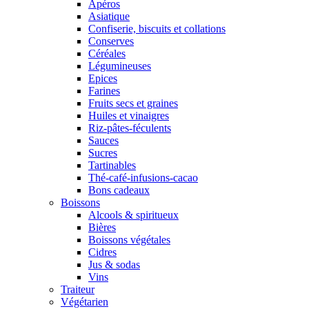
Apéros
Asiatique
Confiserie, biscuits et collations
Conserves
Céréales
Légumineuses
Epices
Farines
Fruits secs et graines
Huiles et vinaigres
Riz-pâtes-féculents
Sauces
Sucres
Tartinables
Thé-café-infusions-cacao
Bons cadeaux
Boissons
Alcools & spiritueux
Bières
Boissons végétales
Cidres
Jus & sodas
Vins
Traiteur
Végétarien