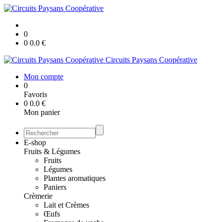
0
0
0.0
€
Circuits Paysans Coopérative
Mon compte
0
Favoris
0
0.0
€
Mon panier
E-shop
Fruits & Légumes
Fruits
Légumes
Plantes aromatiques
Paniers
Crèmerie
Lait et Crèmes
Œufs