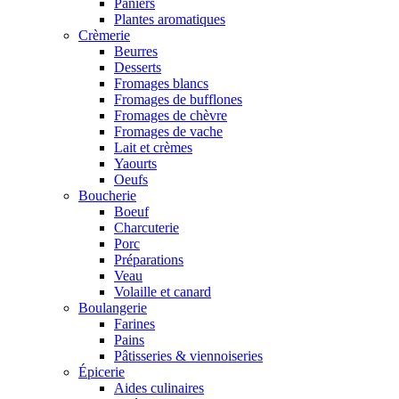
Paniers
Plantes aromatiques
Crèmerie
Beurres
Desserts
Fromages blancs
Fromages de bufflones
Fromages de chèvre
Fromages de vache
Lait et crèmes
Yaourts
Oeufs
Boucherie
Boeuf
Charcuterie
Porc
Préparations
Veau
Volaille et canard
Boulangerie
Farines
Pains
Pâtisseries & viennoiseries
Épicerie
Aides culinaires