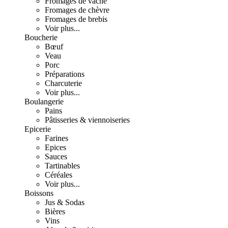
Fromages de vache
Fromages de chèvre
Fromages de brebis
Voir plus...
Boucherie
Bœuf
Veau
Porc
Préparations
Charcuterie
Voir plus...
Boulangerie
Pains
Pâtisseries & viennoiseries
Epicerie
Farines
Epices
Sauces
Tartinables
Céréales
Voir plus...
Boissons
Jus & Sodas
Bières
Vins