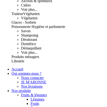
Alcools & spiritueux
Cidres
Voir plus...
Traiteur
Végétarien
Végétarien
Glaces - Sorbets
Poissonnerie
Hygiène et parfumerie
Savon
Shampoing
Déodorant
Dentifrice
Démaquillant
Voir plus...
Produits ménagers
Librairie
Accueil
Qui sommes-nous ?
Nous contacter
JE M'ABONNE
Nos livraisons
Nos produits
Fruits & légumes
Légumes
Fruits