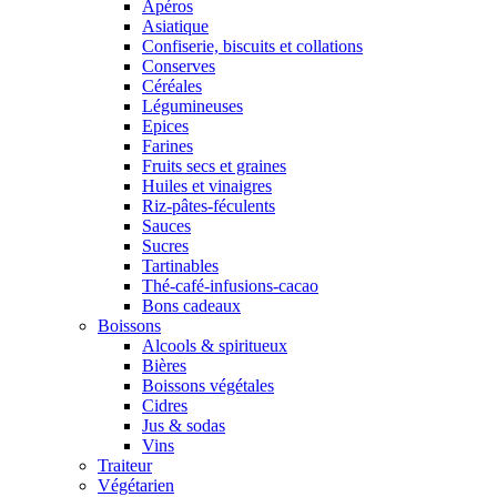
Apéros
Asiatique
Confiserie, biscuits et collations
Conserves
Céréales
Légumineuses
Epices
Farines
Fruits secs et graines
Huiles et vinaigres
Riz-pâtes-féculents
Sauces
Sucres
Tartinables
Thé-café-infusions-cacao
Bons cadeaux
Boissons
Alcools & spiritueux
Bières
Boissons végétales
Cidres
Jus & sodas
Vins
Traiteur
Végétarien