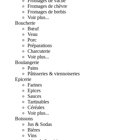
Fromages de vache
Fromages de chèvre
Fromages de brebis
Voir plus...
Boucherie
Bœuf
Veau
Porc
Préparations
Charcuterie
Voir plus...
Boulangerie
Pains
Pâtisseries & viennoiseries
Epicerie
Farines
Epices
Sauces
Tartinables
Céréales
Voir plus...
Boissons
Jus & Sodas
Bières
Vins