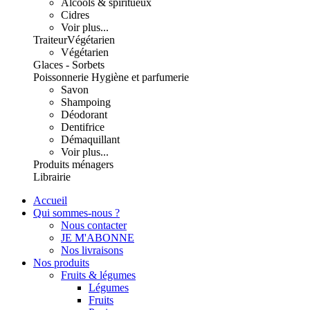
Alcools & spiritueux
Cidres
Voir plus...
Traiteur
Végétarien
Végétarien
Glaces - Sorbets
Poissonnerie
Hygiène et parfumerie
Savon
Shampoing
Déodorant
Dentifrice
Démaquillant
Voir plus...
Produits ménagers
Librairie
Accueil
Qui sommes-nous ?
Nous contacter
JE M'ABONNE
Nos livraisons
Nos produits
Fruits & légumes
Légumes
Fruits