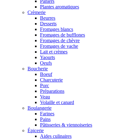
Paniers
Plantes aromatiques
Crèmerie
Beurres
Desserts
Fromages blancs
Fromages de bufflones
Fromages de chèvre
Fromages de vache
Lait et crèmes
Yaourts
Oeufs
Boucherie
Boeuf
Charcuterie
Porc
Préparations
Veau
Volaille et canard
Boulangerie
Farines
Pains
Pâtisseries & viennoiseries
Épicerie
Aides culinaires