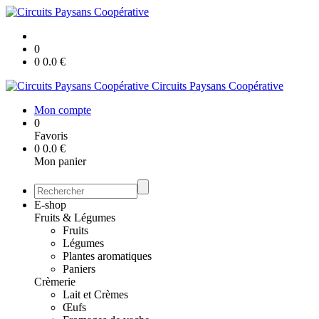
0
0
0.0
€
Circuits Paysans Coopérative
Mon compte
0
Favoris
0
0.0
€
Mon panier
E-shop
Fruits & Légumes
Fruits
Légumes
Plantes aromatiques
Paniers
Crèmerie
Lait et Crèmes
Œufs