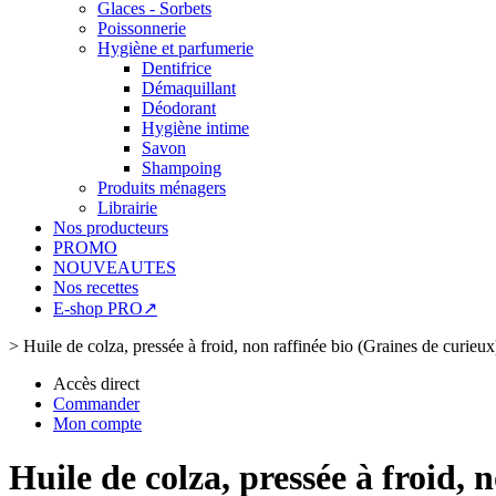
Glaces - Sorbets
Poissonnerie
Hygiène et parfumerie
Dentifrice
Démaquillant
Déodorant
Hygiène intime
Savon
Shampoing
Produits ménagers
Librairie
Nos producteurs
PROMO
NOUVEAUTES
Nos recettes
E-shop PRO↗
>
Huile de colza, pressée à froid, non raffinée bio (Graines de curieux
Accès direct
Commander
Mon compte
Huile de colza, pressée à froid, 