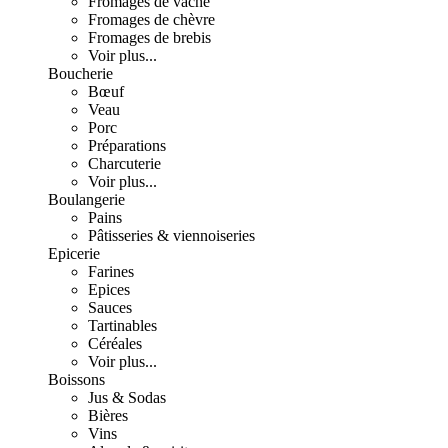
Fromages de vache
Fromages de chèvre
Fromages de brebis
Voir plus...
Boucherie
Bœuf
Veau
Porc
Préparations
Charcuterie
Voir plus...
Boulangerie
Pains
Pâtisseries & viennoiseries
Epicerie
Farines
Epices
Sauces
Tartinables
Céréales
Voir plus...
Boissons
Jus & Sodas
Bières
Vins