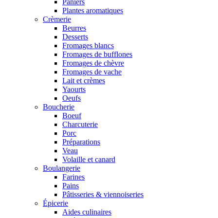
Paniers
Plantes aromatiques
Crèmerie
Beurres
Desserts
Fromages blancs
Fromages de bufflones
Fromages de chèvre
Fromages de vache
Lait et crèmes
Yaourts
Oeufs
Boucherie
Boeuf
Charcuterie
Porc
Préparations
Veau
Volaille et canard
Boulangerie
Farines
Pains
Pâtisseries & viennoiseries
Épicerie
Aides culinaires