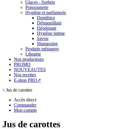
Glaces - Sorbets
Poissonnerie
Hygiène et parfumerie
Dentifrice
Démaquillant
Déodorant
Hygiène intime
Savon
Shampoing
Produits ménagers
Librairie
Nos producteurs
PROMO
NOUVEAUTES
Nos recettes
E-shop PRO↗
>
Jus de carottes
Accès direct
Commander
Mon compte
Jus de carottes