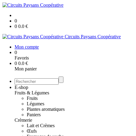
0
0
0.0
€
Circuits Paysans Coopérative
Mon compte
0
Favoris
0
0.0
€
Mon panier
E-shop
Fruits & Légumes
Fruits
Légumes
Plantes aromatiques
Paniers
Crèmerie
Lait et Crèmes
Œufs