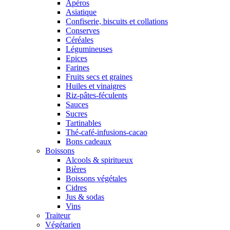
Apéros
Asiatique
Confiserie, biscuits et collations
Conserves
Céréales
Légumineuses
Epices
Farines
Fruits secs et graines
Huiles et vinaigres
Riz-pâtes-féculents
Sauces
Sucres
Tartinables
Thé-café-infusions-cacao
Bons cadeaux
Boissons
Alcools & spiritueux
Bières
Boissons végétales
Cidres
Jus & sodas
Vins
Traiteur
Végétarien