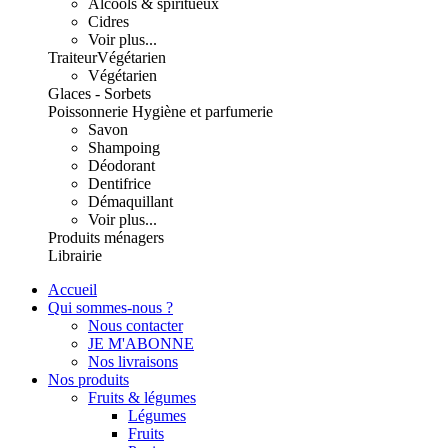
Alcools & spiritueux
Cidres
Voir plus...
Traiteur
Végétarien
Végétarien
Glaces - Sorbets
Poissonnerie
Hygiène et parfumerie
Savon
Shampoing
Déodorant
Dentifrice
Démaquillant
Voir plus...
Produits ménagers
Librairie
Accueil
Qui sommes-nous ?
Nous contacter
JE M'ABONNE
Nos livraisons
Nos produits
Fruits & légumes
Légumes
Fruits