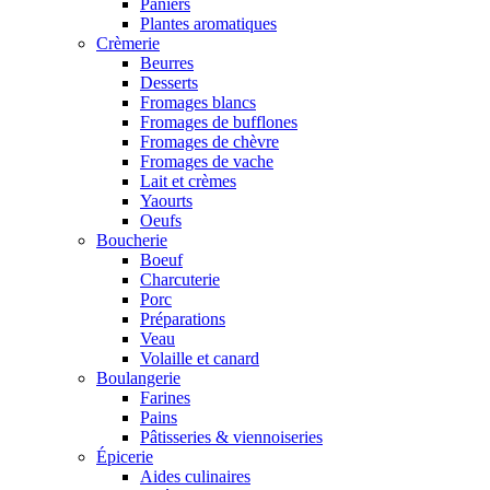
Paniers
Plantes aromatiques
Crèmerie
Beurres
Desserts
Fromages blancs
Fromages de bufflones
Fromages de chèvre
Fromages de vache
Lait et crèmes
Yaourts
Oeufs
Boucherie
Boeuf
Charcuterie
Porc
Préparations
Veau
Volaille et canard
Boulangerie
Farines
Pains
Pâtisseries & viennoiseries
Épicerie
Aides culinaires