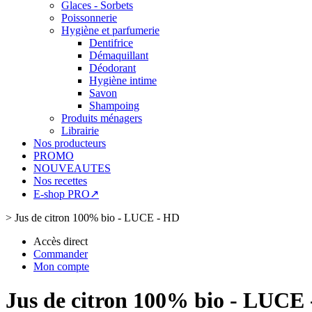
Glaces - Sorbets
Poissonnerie
Hygiène et parfumerie
Dentifrice
Démaquillant
Déodorant
Hygiène intime
Savon
Shampoing
Produits ménagers
Librairie
Nos producteurs
PROMO
NOUVEAUTES
Nos recettes
E-shop PRO↗
>
Jus de citron 100% bio - LUCE - HD
Accès direct
Commander
Mon compte
Jus de citron 100% bio - LUCE