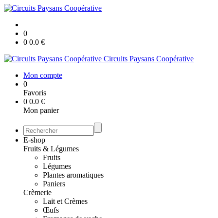
0
0
0.0
€
Circuits Paysans Coopérative
Mon compte
0
Favoris
0
0.0
€
Mon panier
E-shop
Fruits & Légumes
Fruits
Légumes
Plantes aromatiques
Paniers
Crèmerie
Lait et Crèmes
Œufs