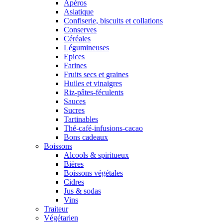
Apéros
Asiatique
Confiserie, biscuits et collations
Conserves
Céréales
Légumineuses
Epices
Farines
Fruits secs et graines
Huiles et vinaigres
Riz-pâtes-féculents
Sauces
Sucres
Tartinables
Thé-café-infusions-cacao
Bons cadeaux
Boissons
Alcools & spiritueux
Bières
Boissons végétales
Cidres
Jus & sodas
Vins
Traiteur
Végétarien