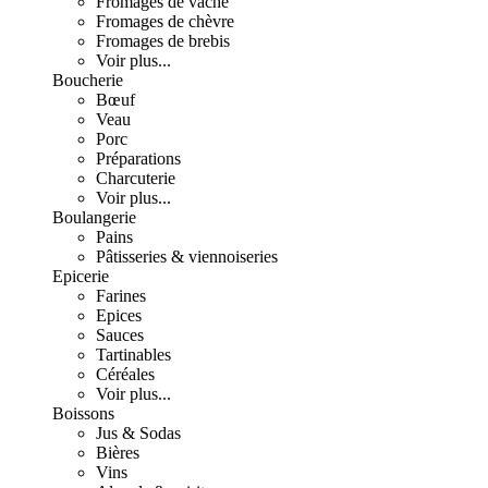
Fromages de vache
Fromages de chèvre
Fromages de brebis
Voir plus...
Boucherie
Bœuf
Veau
Porc
Préparations
Charcuterie
Voir plus...
Boulangerie
Pains
Pâtisseries & viennoiseries
Epicerie
Farines
Epices
Sauces
Tartinables
Céréales
Voir plus...
Boissons
Jus & Sodas
Bières
Vins