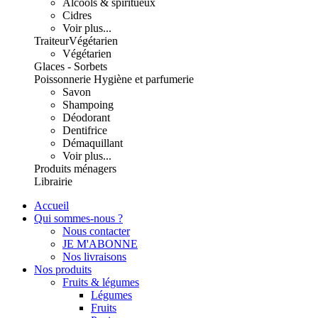
Alcools & spiritueux
Cidres
Voir plus...
Traiteur
Végétarien
Végétarien
Glaces - Sorbets
Poissonnerie
Hygiène et parfumerie
Savon
Shampoing
Déodorant
Dentifrice
Démaquillant
Voir plus...
Produits ménagers
Librairie
Accueil
Qui sommes-nous ?
Nous contacter
JE M'ABONNE
Nos livraisons
Nos produits
Fruits & légumes
Légumes
Fruits