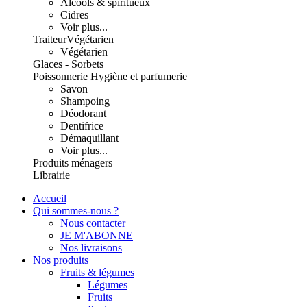
Alcools & spiritueux
Cidres
Voir plus...
Traiteur
Végétarien
Végétarien
Glaces - Sorbets
Poissonnerie
Hygiène et parfumerie
Savon
Shampoing
Déodorant
Dentifrice
Démaquillant
Voir plus...
Produits ménagers
Librairie
Accueil
Qui sommes-nous ?
Nous contacter
JE M'ABONNE
Nos livraisons
Nos produits
Fruits & légumes
Légumes
Fruits