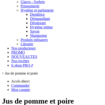
Glaces - Sorbets
Poissonnerie
Hygiène et parfumerie
Dentifrice
Démaquillant
Déodorant
Hygiène intime
Savon
Shampoing
Produits ménagers
Librairie
Nos producteurs
PROMO
NOUVEAUTES
Nos recettes
E-shop PRO↗
>
Jus de pomme et poire
Accès direct
Commander
Mon compte
Jus de pomme et poire