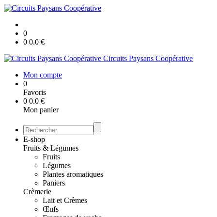
0
0
0.0
€
Circuits Paysans Coopérative
Mon compte
0
Favoris
0
0.0
€
Mon panier
E-shop
Fruits & Légumes
Fruits
Légumes
Plantes aromatiques
Paniers
Crèmerie
Lait et Crèmes
Œufs