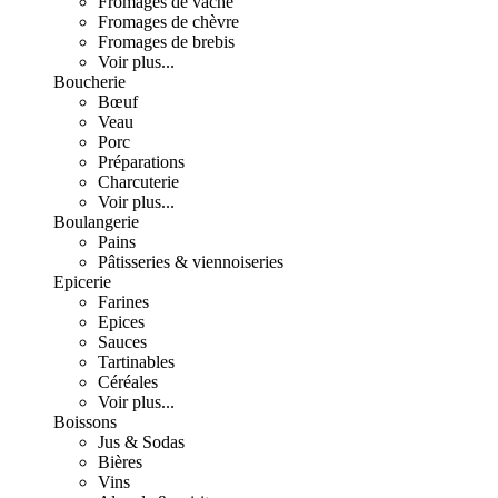
Fromages de vache
Fromages de chèvre
Fromages de brebis
Voir plus...
Boucherie
Bœuf
Veau
Porc
Préparations
Charcuterie
Voir plus...
Boulangerie
Pains
Pâtisseries & viennoiseries
Epicerie
Farines
Epices
Sauces
Tartinables
Céréales
Voir plus...
Boissons
Jus & Sodas
Bières
Vins