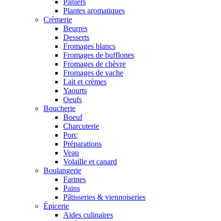
Paniers
Plantes aromatiques
Crèmerie
Beurres
Desserts
Fromages blancs
Fromages de bufflones
Fromages de chèvre
Fromages de vache
Lait et crèmes
Yaourts
Oeufs
Boucherie
Boeuf
Charcuterie
Porc
Préparations
Veau
Volaille et canard
Boulangerie
Farines
Pains
Pâtisseries & viennoiseries
Épicerie
Aides culinaires