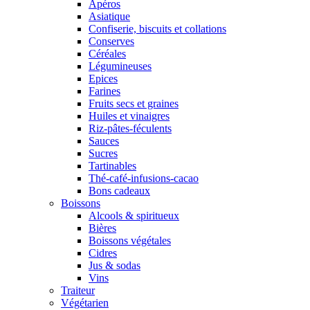
Apéros
Asiatique
Confiserie, biscuits et collations
Conserves
Céréales
Légumineuses
Epices
Farines
Fruits secs et graines
Huiles et vinaigres
Riz-pâtes-féculents
Sauces
Sucres
Tartinables
Thé-café-infusions-cacao
Bons cadeaux
Boissons
Alcools & spiritueux
Bières
Boissons végétales
Cidres
Jus & sodas
Vins
Traiteur
Végétarien