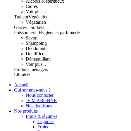
Alcools & spiritueux
Cidres
Voir plus...
Traiteur
Végétarien
Végétarien
Glaces - Sorbets
Poissonnerie
Hygiène et parfumerie
Savon
Shampoing
Déodorant
Dentifrice
Démaquillant
Voir plus...
Produits ménagers
Librairie
Accueil
Qui sommes-nous ?
Nous contacter
JE M'ABONNE
Nos livraisons
Nos produits
Fruits & légumes
Légumes
Fruits