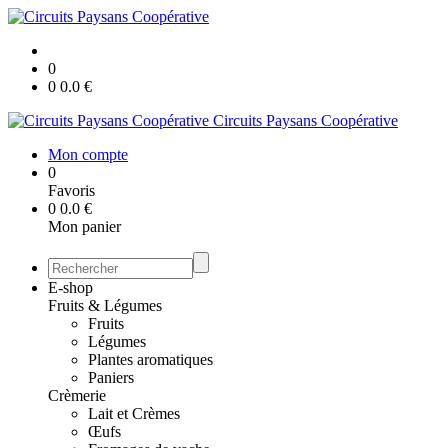
0
0
0.0
€
Circuits Paysans Coopérative
Mon compte
0
Favoris
0
0.0
€
Mon panier
E-shop
Fruits & Légumes
Fruits
Légumes
Plantes aromatiques
Paniers
Crèmerie
Lait et Crèmes
Œufs