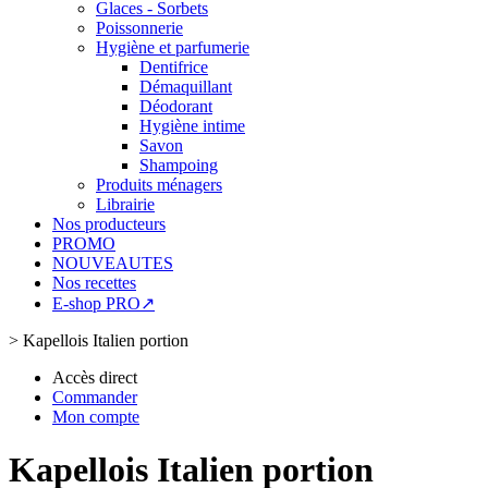
Glaces - Sorbets
Poissonnerie
Hygiène et parfumerie
Dentifrice
Démaquillant
Déodorant
Hygiène intime
Savon
Shampoing
Produits ménagers
Librairie
Nos producteurs
PROMO
NOUVEAUTES
Nos recettes
E-shop PRO↗
>
Kapellois Italien portion
Accès direct
Commander
Mon compte
Kapellois Italien portion