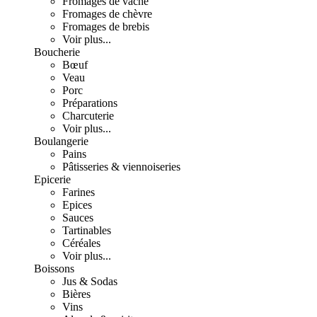
Fromages de vache
Fromages de chèvre
Fromages de brebis
Voir plus...
Boucherie
Bœuf
Veau
Porc
Préparations
Charcuterie
Voir plus...
Boulangerie
Pains
Pâtisseries & viennoiseries
Epicerie
Farines
Epices
Sauces
Tartinables
Céréales
Voir plus...
Boissons
Jus & Sodas
Bières
Vins