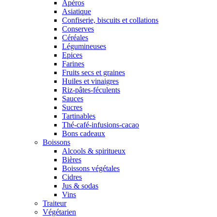
Apéros
Asiatique
Confiserie, biscuits et collations
Conserves
Céréales
Légumineuses
Epices
Farines
Fruits secs et graines
Huiles et vinaigres
Riz-pâtes-féculents
Sauces
Sucres
Tartinables
Thé-café-infusions-cacao
Bons cadeaux
Boissons
Alcools & spiritueux
Bières
Boissons végétales
Cidres
Jus & sodas
Vins
Traiteur
Végétarien