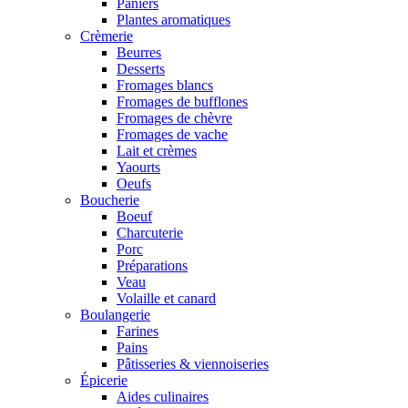
Paniers
Plantes aromatiques
Crèmerie
Beurres
Desserts
Fromages blancs
Fromages de bufflones
Fromages de chèvre
Fromages de vache
Lait et crèmes
Yaourts
Oeufs
Boucherie
Boeuf
Charcuterie
Porc
Préparations
Veau
Volaille et canard
Boulangerie
Farines
Pains
Pâtisseries & viennoiseries
Épicerie
Aides culinaires