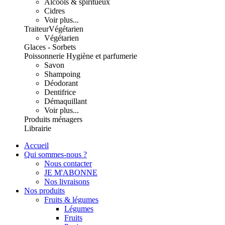
Alcools & spiritueux
Cidres
Voir plus...
Traiteur
Végétarien
Végétarien
Glaces - Sorbets
Poissonnerie
Hygiène et parfumerie
Savon
Shampoing
Déodorant
Dentifrice
Démaquillant
Voir plus...
Produits ménagers
Librairie
Accueil
Qui sommes-nous ?
Nous contacter
JE M'ABONNE
Nos livraisons
Nos produits
Fruits & légumes
Légumes
Fruits