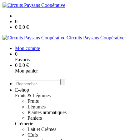
0
0
0.0
€
Circuits Paysans Coopérative
Mon compte
0
Favoris
0
0.0
€
Mon panier
E-shop
Fruits & Légumes
Fruits
Légumes
Plantes aromatiques
Paniers
Crèmerie
Lait et Crèmes
Œufs