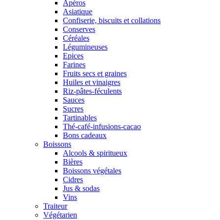
Apéros
Asiatique
Confiserie, biscuits et collations
Conserves
Céréales
Légumineuses
Epices
Farines
Fruits secs et graines
Huiles et vinaigres
Riz-pâtes-féculents
Sauces
Sucres
Tartinables
Thé-café-infusions-cacao
Bons cadeaux
Boissons
Alcools & spiritueux
Bières
Boissons végétales
Cidres
Jus & sodas
Vins
Traiteur
Végétarien