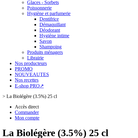
Glaces - Sorbets
Poissonnerie
Hygiène et parfumerie
Dentifrice
Démaquillant
Déodorant
Hygiène intime
Savon
Shampoing
Produits ménagers
Librairie
Nos producteurs
PROMO
NOUVEAUTES
Nos recettes
E-shop PRO↗
>
La Biolégère (3.5%) 25 cl
Accès direct
Commander
Mon compte
La Biolégère (3.5%) 25 cl