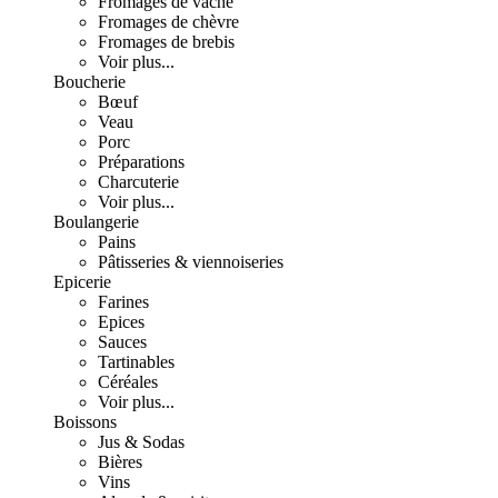
Fromages de vache
Fromages de chèvre
Fromages de brebis
Voir plus...
Boucherie
Bœuf
Veau
Porc
Préparations
Charcuterie
Voir plus...
Boulangerie
Pains
Pâtisseries & viennoiseries
Epicerie
Farines
Epices
Sauces
Tartinables
Céréales
Voir plus...
Boissons
Jus & Sodas
Bières
Vins