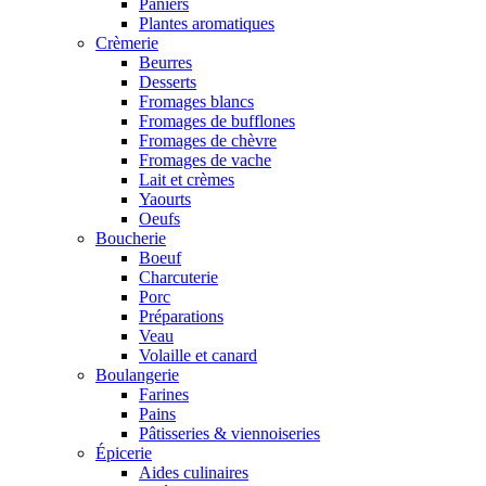
Paniers
Plantes aromatiques
Crèmerie
Beurres
Desserts
Fromages blancs
Fromages de bufflones
Fromages de chèvre
Fromages de vache
Lait et crèmes
Yaourts
Oeufs
Boucherie
Boeuf
Charcuterie
Porc
Préparations
Veau
Volaille et canard
Boulangerie
Farines
Pains
Pâtisseries & viennoiseries
Épicerie
Aides culinaires