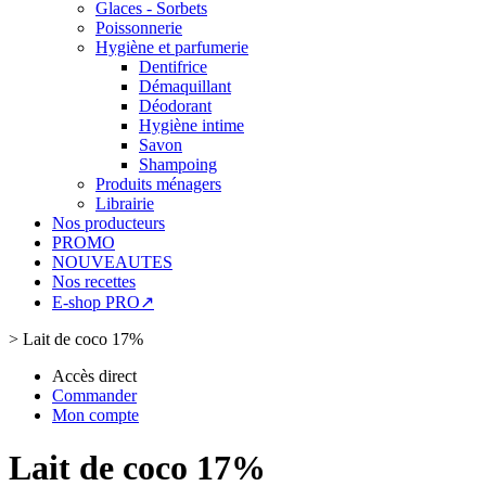
Glaces - Sorbets
Poissonnerie
Hygiène et parfumerie
Dentifrice
Démaquillant
Déodorant
Hygiène intime
Savon
Shampoing
Produits ménagers
Librairie
Nos producteurs
PROMO
NOUVEAUTES
Nos recettes
E-shop PRO↗
>
Lait de coco 17%
Accès direct
Commander
Mon compte
Lait de coco 17%