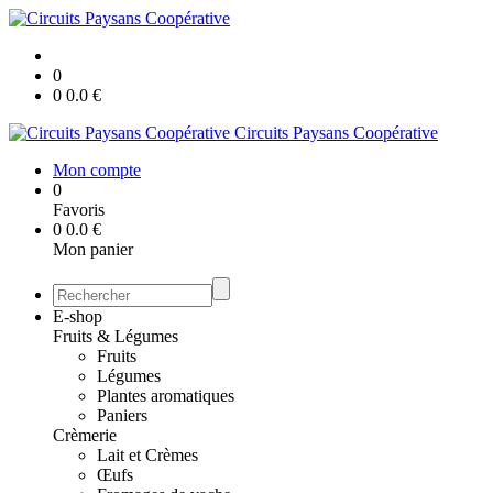
0
0
0.0
€
Circuits Paysans Coopérative
Mon compte
0
Favoris
0
0.0
€
Mon panier
E-shop
Fruits & Légumes
Fruits
Légumes
Plantes aromatiques
Paniers
Crèmerie
Lait et Crèmes
Œufs