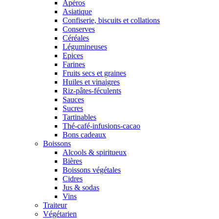
Apéros
Asiatique
Confiserie, biscuits et collations
Conserves
Céréales
Légumineuses
Epices
Farines
Fruits secs et graines
Huiles et vinaigres
Riz-pâtes-féculents
Sauces
Sucres
Tartinables
Thé-café-infusions-cacao
Bons cadeaux
Boissons
Alcools & spiritueux
Bières
Boissons végétales
Cidres
Jus & sodas
Vins
Traiteur
Végétarien