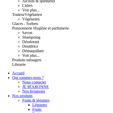
Alcools & spiritueux
Cidres
Voir plus...
Traiteur
Végétarien
Végétarien
Glaces - Sorbets
Poissonnerie
Hygiène et parfumerie
Savon
Shampoing
Déodorant
Dentifrice
Démaquillant
Voir plus...
Produits ménagers
Librairie
Accueil
Qui sommes-nous ?
Nous contacter
JE M'ABONNE
Nos livraisons
Nos produits
Fruits & légumes
Légumes
Fruits