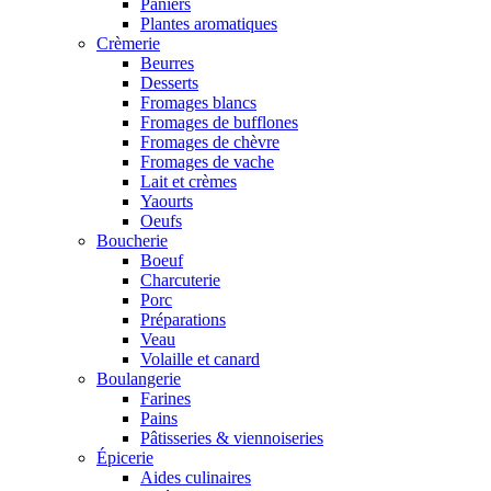
Paniers
Plantes aromatiques
Crèmerie
Beurres
Desserts
Fromages blancs
Fromages de bufflones
Fromages de chèvre
Fromages de vache
Lait et crèmes
Yaourts
Oeufs
Boucherie
Boeuf
Charcuterie
Porc
Préparations
Veau
Volaille et canard
Boulangerie
Farines
Pains
Pâtisseries & viennoiseries
Épicerie
Aides culinaires