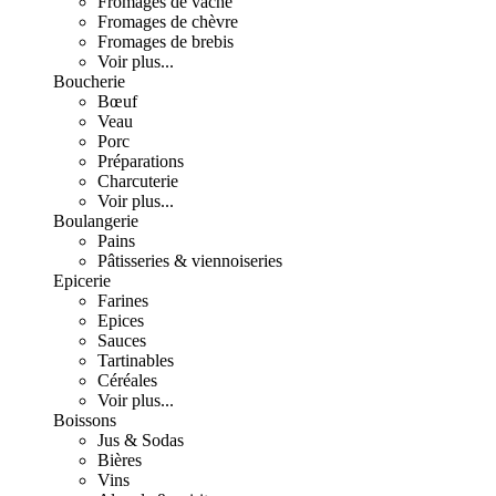
Fromages de vache
Fromages de chèvre
Fromages de brebis
Voir plus...
Boucherie
Bœuf
Veau
Porc
Préparations
Charcuterie
Voir plus...
Boulangerie
Pains
Pâtisseries & viennoiseries
Epicerie
Farines
Epices
Sauces
Tartinables
Céréales
Voir plus...
Boissons
Jus & Sodas
Bières
Vins