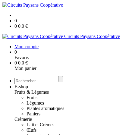
0
0
0.0
€
Circuits Paysans Coopérative
Mon compte
0
Favoris
0
0.0
€
Mon panier
E-shop
Fruits & Légumes
Fruits
Légumes
Plantes aromatiques
Paniers
Crèmerie
Lait et Crèmes
Œufs