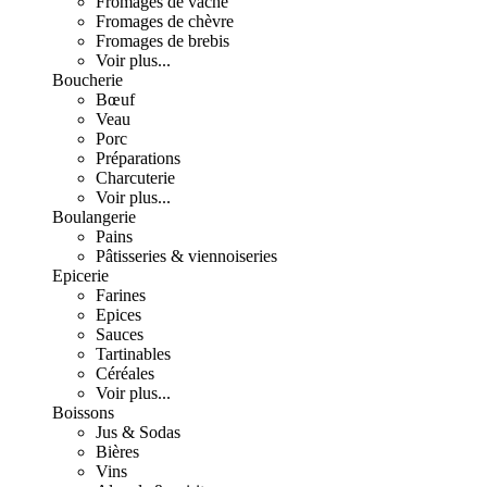
Fromages de vache
Fromages de chèvre
Fromages de brebis
Voir plus...
Boucherie
Bœuf
Veau
Porc
Préparations
Charcuterie
Voir plus...
Boulangerie
Pains
Pâtisseries & viennoiseries
Epicerie
Farines
Epices
Sauces
Tartinables
Céréales
Voir plus...
Boissons
Jus & Sodas
Bières
Vins