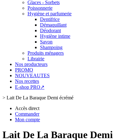
Glaces - Sorbets
Poissonnerie
Hygiène et parfumerie
Dentifrice
Démaquillant
Déodorant
Hygiène intime
Savon
Shampoing
Produits ménagers
Librairie
Nos producteurs
PROMO
NOUVEAUTES
Nos recettes
E-shop PRO↗
>
Lait De La Baraque Demi écrémé
Accès direct
Commander
Mon compte
Lait De La Baraque Demi