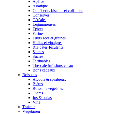
Apéros
Asiatique
Confiserie, biscuits et collations
Conserves
Céréales
Légumineuses
Epices
Farines
Fruits secs et graines
Huiles et vinaigres
Riz-pâtes-féculents
Sauces
Sucres
Tartinables
Thé-café-infusions-cacao
Bons cadeaux
Boissons
Alcools & spiritueux
Bières
Boissons végétales
Cidres
Jus & sodas
Vins
Traiteur
Végétarien