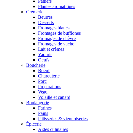
Paniers
Plantes aromatiques
Crèmerie
Beurres
Desserts
Fromages blancs
Fromages de bufflones
Fromages de chèvre
Fromages de vache
Lait et crèmes
Yaourts
Oeufs
Boucherie
Boeuf
Charcuterie
Porc
Préparations
Veau
Volaille et canard
Boulangerie
Farines
Pains
Pâtisseries & viennoiseries
Épicerie
Aides culinaires