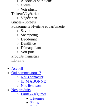
Alcools & spiritueux
Cidres
Voir plus...
Traiteur
Végétarien
Végétarien
Glaces - Sorbets
Poissonnerie
Hygiène et parfumerie
Savon
Shampoing
Déodorant
Dentifrice
Démaquillant
Voir plus...
Produits ménagers
Librairie
Accueil
Qui sommes-nous ?
Nous contacter
JE M'ABONNE
Nos livraisons
Nos produits
Fruits & légumes
Légumes
Fruits