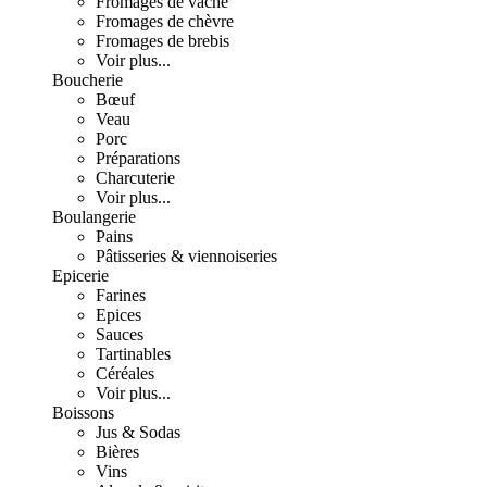
Fromages de vache
Fromages de chèvre
Fromages de brebis
Voir plus...
Boucherie
Bœuf
Veau
Porc
Préparations
Charcuterie
Voir plus...
Boulangerie
Pains
Pâtisseries & viennoiseries
Epicerie
Farines
Epices
Sauces
Tartinables
Céréales
Voir plus...
Boissons
Jus & Sodas
Bières
Vins