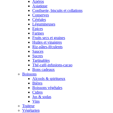
Apéros
Asiatique
Confiserie, biscuits et collations
Conserves
Céréales
Légumineuses
Epices
Farines
Fruits secs et graines
Huiles et vinaigres
Riz-pâtes-féculents
Sauces
Sucres
Tartinables
Thé-café-infusions-cacao
Bons cadeaux
Boissons
Alcools & spiritueux
Bières
Boissons végétales
Cidres
Jus & sodas
Vins
Traiteur
Végétarien