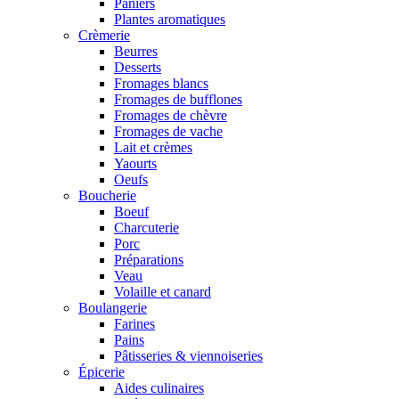
Paniers
Plantes aromatiques
Crèmerie
Beurres
Desserts
Fromages blancs
Fromages de bufflones
Fromages de chèvre
Fromages de vache
Lait et crèmes
Yaourts
Oeufs
Boucherie
Boeuf
Charcuterie
Porc
Préparations
Veau
Volaille et canard
Boulangerie
Farines
Pains
Pâtisseries & viennoiseries
Épicerie
Aides culinaires