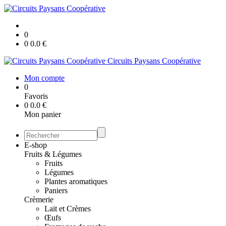
0
0
0.0
€
Circuits Paysans Coopérative
Mon compte
0
Favoris
0
0.0
€
Mon panier
E-shop
Fruits & Légumes
Fruits
Légumes
Plantes aromatiques
Paniers
Crèmerie
Lait et Crèmes
Œufs