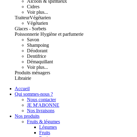
Alcools & spiritueux
Cidres
Voir plus...
Traiteur
Végétarien
Végétarien
Glaces - Sorbets
Poissonnerie
Hygiène et parfumerie
Savon
Shampoing
Déodorant
Dentifrice
Démaquillant
Voir plus...
Produits ménagers
Librairie
Accueil
Qui sommes-nous ?
Nous contacter
JE M'ABONNE
Nos livraisons
Nos produits
Fruits & légumes
Légumes
Fruits