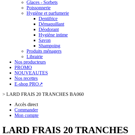
Glaces - Sorbets
Poissonnerie
Hygiène et parfumerie
Dentifrice
Démaquillant
Déodorant
Hygiène intime
Savon
Shampoing
Produits ménagers
Librairie
Nos producteurs
PROMO
NOUVEAUTES
Nos recettes
E-shop PRO↗
>
LARD FRAIS 20 TRANCHES BA060
Accès direct
Commander
Mon compte
LARD FRAIS 20 TRANCHES