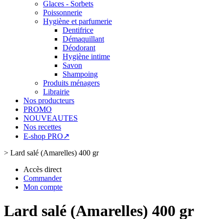
Glaces - Sorbets
Poissonnerie
Hygiène et parfumerie
Dentifrice
Démaquillant
Déodorant
Hygiène intime
Savon
Shampoing
Produits ménagers
Librairie
Nos producteurs
PROMO
NOUVEAUTES
Nos recettes
E-shop PRO↗
>
Lard salé (Amarelles) 400 gr
Accès direct
Commander
Mon compte
Lard salé (Amarelles) 400 gr