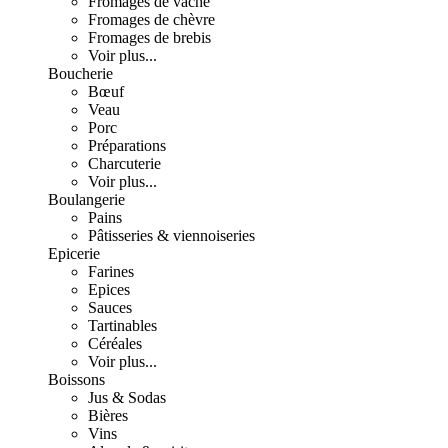
Fromages de vache
Fromages de chèvre
Fromages de brebis
Voir plus...
Boucherie
Bœuf
Veau
Porc
Préparations
Charcuterie
Voir plus...
Boulangerie
Pains
Pâtisseries & viennoiseries
Epicerie
Farines
Epices
Sauces
Tartinables
Céréales
Voir plus...
Boissons
Jus & Sodas
Bières
Vins