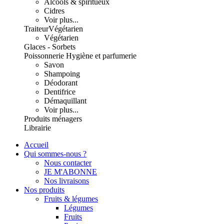
Alcools & spiritueux
Cidres
Voir plus...
Traiteur
Végétarien
Végétarien
Glaces - Sorbets
Poissonnerie
Hygiène et parfumerie
Savon
Shampoing
Déodorant
Dentifrice
Démaquillant
Voir plus...
Produits ménagers
Librairie
Accueil
Qui sommes-nous ?
Nous contacter
JE M'ABONNE
Nos livraisons
Nos produits
Fruits & légumes
Légumes
Fruits