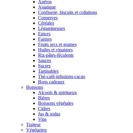
Apéros
Asiatique
Confiserie, biscuits et collations
Conserves
Céréales
Légumineuses
Epices
Farines
Fruits secs et graines
Huiles et vinaigres
Riz-pâtes-féculents
Sauces
Sucres
Tartinables
Thé-café-infusions-cacao
Bons cadeaux
Boissons
Alcools & spiritueux
Bières
Boissons végétales
Cidres
Jus & sodas
Vins
Traiteur
Végétarien