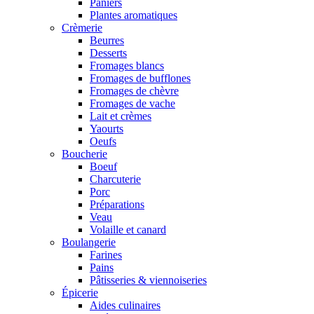
Paniers
Plantes aromatiques
Crèmerie
Beurres
Desserts
Fromages blancs
Fromages de bufflones
Fromages de chèvre
Fromages de vache
Lait et crèmes
Yaourts
Oeufs
Boucherie
Boeuf
Charcuterie
Porc
Préparations
Veau
Volaille et canard
Boulangerie
Farines
Pains
Pâtisseries & viennoiseries
Épicerie
Aides culinaires