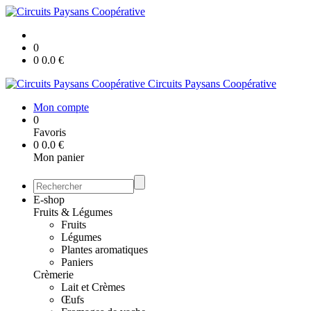
0
0
0.0
€
Circuits Paysans Coopérative
Mon compte
0
Favoris
0
0.0
€
Mon panier
E-shop
Fruits & Légumes
Fruits
Légumes
Plantes aromatiques
Paniers
Crèmerie
Lait et Crèmes
Œufs