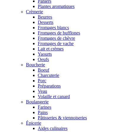
Paniers
Plantes aromatiques
Crèmerie
Beurres
Desserts
Fromages blancs
Fromages de bufflones
Fromages de chèvre
Fromages de vache
Lait et crèmes
Yaourts
Oeufs
Boucherie
Boeuf
Charcuterie
Porc
Préparations
Veau
Volaille et canard
Boulangerie
Farines
Pains
Pâtisseries & viennoiseries
Épicerie
Aides culinaires