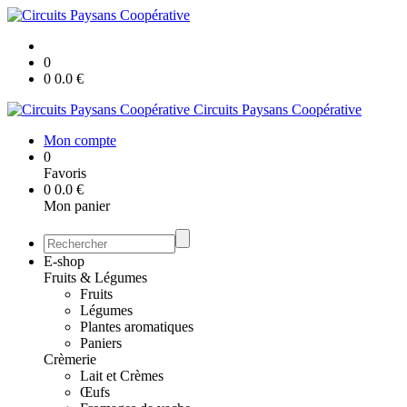
0
0
0.0
€
Circuits Paysans Coopérative
Mon compte
0
Favoris
0
0.0
€
Mon panier
E-shop
Fruits & Légumes
Fruits
Légumes
Plantes aromatiques
Paniers
Crèmerie
Lait et Crèmes
Œufs