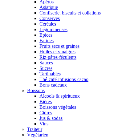
Apéros
Asiatique
Confiserie, biscuits et collations
Conserves
Céréales
Légumineuses
Epices
Farines
Fruits secs et graines
Huiles et vinaigres
Riz-pâtes-féculents
Sauces
Sucres
Tartinables
Thé-café-infusions-cacao
Bons cadeaux
Boissons
Alcools & spiritueux
Bières
Boissons végétales
Cidres
Jus & sodas
Vins
Traiteur
Végétarien