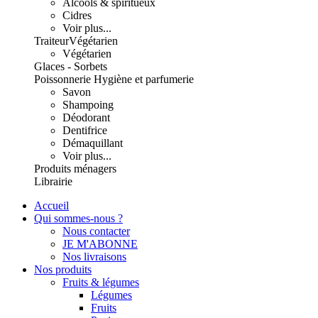
Alcools & spiritueux
Cidres
Voir plus...
Traiteur
Végétarien
Végétarien
Glaces - Sorbets
Poissonnerie
Hygiène et parfumerie
Savon
Shampoing
Déodorant
Dentifrice
Démaquillant
Voir plus...
Produits ménagers
Librairie
Accueil
Qui sommes-nous ?
Nous contacter
JE M'ABONNE
Nos livraisons
Nos produits
Fruits & légumes
Légumes
Fruits