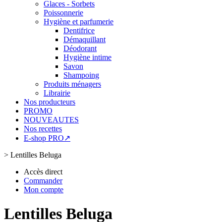
Glaces - Sorbets
Poissonnerie
Hygiène et parfumerie
Dentifrice
Démaquillant
Déodorant
Hygiène intime
Savon
Shampoing
Produits ménagers
Librairie
Nos producteurs
PROMO
NOUVEAUTES
Nos recettes
E-shop PRO↗
>
Lentilles Beluga
Accès direct
Commander
Mon compte
Lentilles Beluga