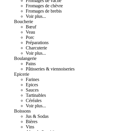
Fromages de vache
Fromages de chèvre
Fromages de brebis
Voir plus...
Boucherie
Bœuf
Veau
Porc
Préparations
Charcuterie
Voir plus...
Boulangerie
Pains
Pâtisseries & viennoiseries
Epicerie
Farines
Epices
Sauces
Tartinables
Céréales
Voir plus...
Boissons
Jus & Sodas
Bières
Vins