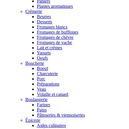
Paniers
Plantes aromatiques
Crèmerie
Beurres
Desserts
Fromages blancs
Fromages de bufflones
Fromages de chèvre
Fromages de vache
Lait et crèmes
Yaourts
Oeufs
Boucherie
Boeuf
Charcuterie
Porc
Préparations
Veau
Volaille et canard
Boulangerie
Farines
Pains
Pâtisseries & viennoiseries
Épicerie
Aides culinaires