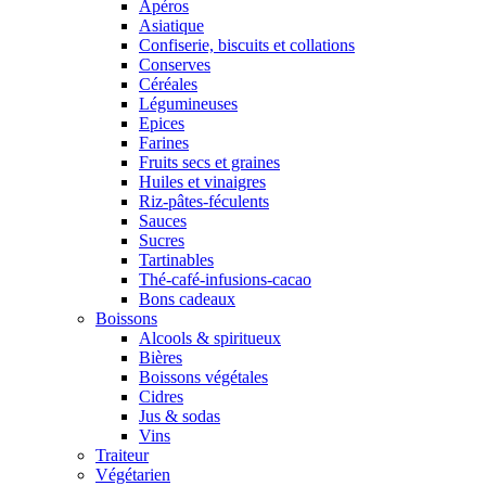
Apéros
Asiatique
Confiserie, biscuits et collations
Conserves
Céréales
Légumineuses
Epices
Farines
Fruits secs et graines
Huiles et vinaigres
Riz-pâtes-féculents
Sauces
Sucres
Tartinables
Thé-café-infusions-cacao
Bons cadeaux
Boissons
Alcools & spiritueux
Bières
Boissons végétales
Cidres
Jus & sodas
Vins
Traiteur
Végétarien