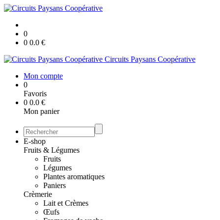
0
0
0.0
€
Circuits Paysans Coopérative
Mon compte
0
Favoris
0
0.0
€
Mon panier
E-shop
Fruits & Légumes
Fruits
Légumes
Plantes aromatiques
Paniers
Crèmerie
Lait et Crèmes
Œufs