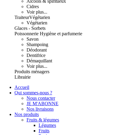
Alcools & spiritueux
Cidres
Voir plus...
Traiteur
Végétarien
Végétarien
Glaces - Sorbets
Poissonnerie
Hygiène et parfumerie
Savon
Shampoing
Déodorant
Dentifrice
Démaquillant
Voir plus...
Produits ménagers
Librairie
Accueil
Qui sommes-nous ?
Nous contacter
JE M'ABONNE
Nos livraisons
Nos produits
Fruits & légumes
Légumes
Fruits