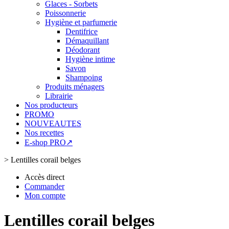
Glaces - Sorbets
Poissonnerie
Hygiène et parfumerie
Dentifrice
Démaquillant
Déodorant
Hygiène intime
Savon
Shampoing
Produits ménagers
Librairie
Nos producteurs
PROMO
NOUVEAUTES
Nos recettes
E-shop PRO↗
>
Lentilles corail belges
Accès direct
Commander
Mon compte
Lentilles corail belges