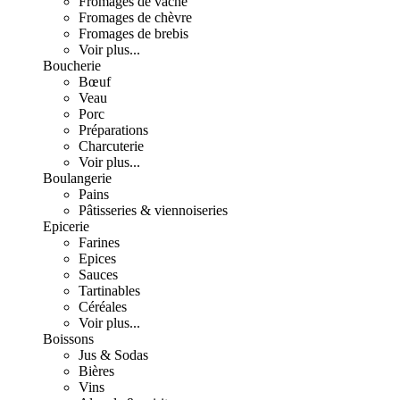
Fromages de vache
Fromages de chèvre
Fromages de brebis
Voir plus...
Boucherie
Bœuf
Veau
Porc
Préparations
Charcuterie
Voir plus...
Boulangerie
Pains
Pâtisseries & viennoiseries
Epicerie
Farines
Epices
Sauces
Tartinables
Céréales
Voir plus...
Boissons
Jus & Sodas
Bières
Vins