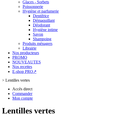
Glaces - Sorbets
Poissonnerie
Hygiène et parfumerie
Dentifrice
Démaquillant
Déodorant
Hygiène intime
Savon
Shampoing
Produits ménagers
Librairie
Nos producteurs
PROMO
NOUVEAUTES
Nos recettes
E-shop PRO↗
>
Lentilles vertes
Accès direct
Commander
Mon compte
Lentilles vertes