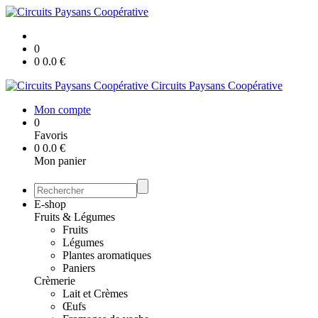
0
0
0.0
€
Circuits Paysans Coopérative
Mon compte
0
Favoris
0
0.0
€
Mon panier
E-shop
Fruits & Légumes
Fruits
Légumes
Plantes aromatiques
Paniers
Crèmerie
Lait et Crèmes
Œufs