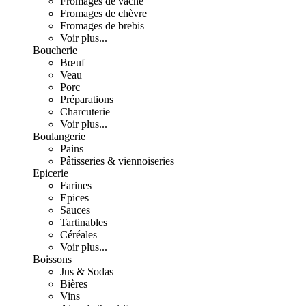
Fromages de vache
Fromages de chèvre
Fromages de brebis
Voir plus...
Boucherie
Bœuf
Veau
Porc
Préparations
Charcuterie
Voir plus...
Boulangerie
Pains
Pâtisseries & viennoiseries
Epicerie
Farines
Epices
Sauces
Tartinables
Céréales
Voir plus...
Boissons
Jus & Sodas
Bières
Vins