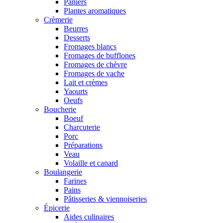
Paniers
Plantes aromatiques
Crèmerie
Beurres
Desserts
Fromages blancs
Fromages de bufflones
Fromages de chèvre
Fromages de vache
Lait et crèmes
Yaourts
Oeufs
Boucherie
Boeuf
Charcuterie
Porc
Préparations
Veau
Volaille et canard
Boulangerie
Farines
Pains
Pâtisseries & viennoiseries
Épicerie
Aides culinaires