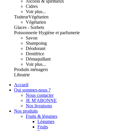
Alcools & spiritueux
Cidres
Voir plus...
Traiteur
Végétarien
Végétarien
Glaces - Sorbets
Poissonnerie
Hygiène et parfumerie
Savon
Shampoing
Déodorant
Dentifrice
Démaquillant
Voir plus...
Produits ménagers
Librairie
Accueil
Qui sommes-nous ?
Nous contacter
JE M'ABONNE
Nos livraisons
Nos produits
Fruits & légumes
Légumes
Fruits