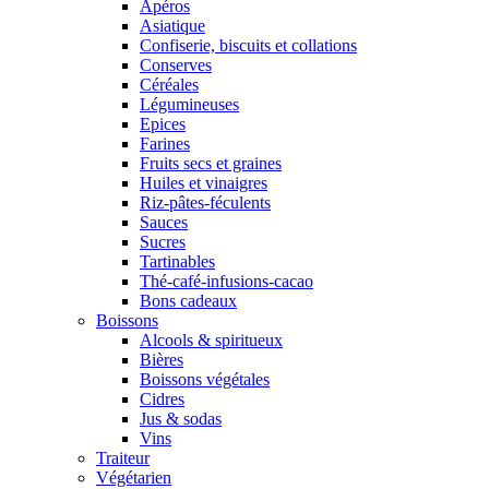
Apéros
Asiatique
Confiserie, biscuits et collations
Conserves
Céréales
Légumineuses
Epices
Farines
Fruits secs et graines
Huiles et vinaigres
Riz-pâtes-féculents
Sauces
Sucres
Tartinables
Thé-café-infusions-cacao
Bons cadeaux
Boissons
Alcools & spiritueux
Bières
Boissons végétales
Cidres
Jus & sodas
Vins
Traiteur
Végétarien