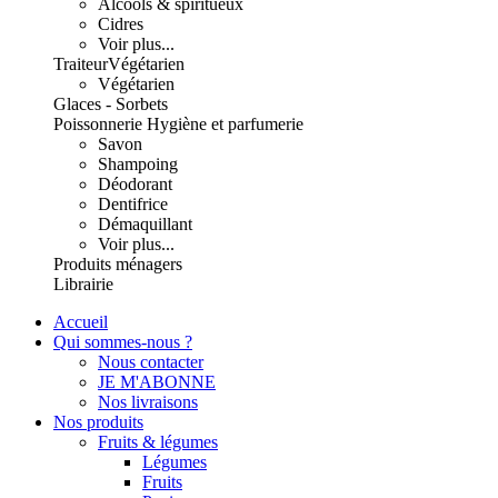
Alcools & spiritueux
Cidres
Voir plus...
Traiteur
Végétarien
Végétarien
Glaces - Sorbets
Poissonnerie
Hygiène et parfumerie
Savon
Shampoing
Déodorant
Dentifrice
Démaquillant
Voir plus...
Produits ménagers
Librairie
Accueil
Qui sommes-nous ?
Nous contacter
JE M'ABONNE
Nos livraisons
Nos produits
Fruits & légumes
Légumes
Fruits