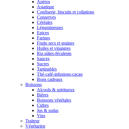
Apéros
Asiatique
Confiserie, biscuits et collations
Conserves
Céréales
Légumineuses
Epices
Farines
Fruits secs et graines
Huiles et vinaigres
Riz-pâtes-féculents
Sauces
Sucres
Tartinables
Thé-café-infusions-cacao
Bons cadeaux
Boissons
Alcools & spiritueux
Bières
Boissons végétales
Cidres
Jus & sodas
Vins
Traiteur
Végétarien