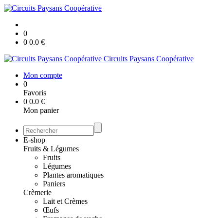
0
0
0.0
€
Circuits Paysans Coopérative
Mon compte
0
Favoris
0
0.0
€
Mon panier
E-shop
Fruits & Légumes
Fruits
Légumes
Plantes aromatiques
Paniers
Crèmerie
Lait et Crèmes
Œufs