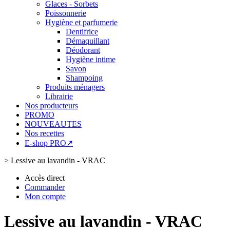
Glaces - Sorbets
Poissonnerie
Hygiène et parfumerie
Dentifrice
Démaquillant
Déodorant
Hygiène intime
Savon
Shampoing
Produits ménagers
Librairie
Nos producteurs
PROMO
NOUVEAUTES
Nos recettes
E-shop PRO↗
>
Lessive au lavandin - VRAC
Accès direct
Commander
Mon compte
Lessive au lavandin - VRAC