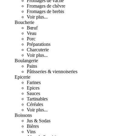
Fromages de vache
Fromages de chèvre
Fromages de brebis
Voir plus...
Boucherie
Bœuf
Veau
Porc
Préparations
Charcuterie
Voir plus...
Boulangerie
Pains
Pâtisseries & viennoiseries
Epicerie
Farines
Epices
Sauces
Tartinables
Céréales
Voir plus...
Boissons
Jus & Sodas
Bières
Vins