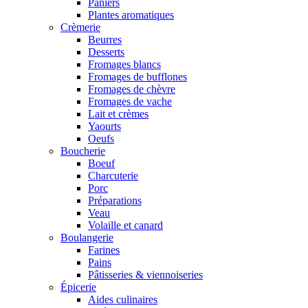
Paniers
Plantes aromatiques
Crèmerie
Beurres
Desserts
Fromages blancs
Fromages de bufflones
Fromages de chèvre
Fromages de vache
Lait et crèmes
Yaourts
Oeufs
Boucherie
Boeuf
Charcuterie
Porc
Préparations
Veau
Volaille et canard
Boulangerie
Farines
Pains
Pâtisseries & viennoiseries
Épicerie
Aides culinaires