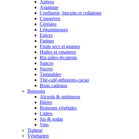
Apéros
Asiatique
Confiserie, biscuits et collations
Conserves
Céréales
Légumineuses
Epices
Farines
Fruits secs et graines
Huiles et vinaigres
Riz-pâtes-féculents
Sauces
Sucres
Tartinables
Thé-café-infusions-cacao
Bons cadeaux
Boissons
Alcools & spiritueux
Bières
Boissons végétales
Cidres
Jus & sodas
Vins
Traiteur
Végétarien