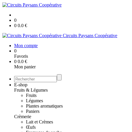
0
0
0.0
€
Circuits Paysans Coopérative
Mon compte
0
Favoris
0
0.0
€
Mon panier
E-shop
Fruits & Légumes
Fruits
Légumes
Plantes aromatiques
Paniers
Crèmerie
Lait et Crèmes
Œufs