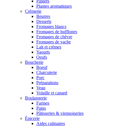
Paniers
Plantes aromatiques
Crèmerie
Beurres
Desserts
Fromages blancs
Fromages de bufflones
Fromages de chèvre
Fromages de vache
Lait et crèmes
Yaourts
Oeufs
Boucherie
Boeuf
Charcuterie
Porc
Préparations
Veau
Volaille et canard
Boulangerie
Farines
Pains
Pâtisseries & viennoiseries
Épicerie
Aides culinaires