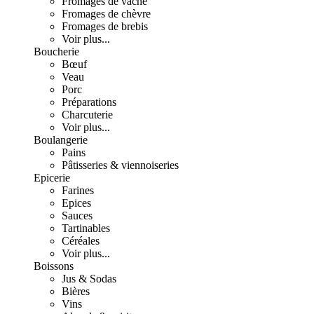
Fromages de vache
Fromages de chèvre
Fromages de brebis
Voir plus...
Boucherie
Bœuf
Veau
Porc
Préparations
Charcuterie
Voir plus...
Boulangerie
Pains
Pâtisseries & viennoiseries
Epicerie
Farines
Epices
Sauces
Tartinables
Céréales
Voir plus...
Boissons
Jus & Sodas
Bières
Vins