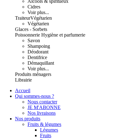
Alcools & spiritueux
Cidres
Voir plus...
Traiteur
Végétarien
Végétarien
Glaces - Sorbets
Poissonnerie
Hygiène et parfumerie
Savon
Shampoing
Déodorant
Dentifrice
Démaquillant
Voir plus...
Produits ménagers
Librairie
Accueil
Qui sommes-nous ?
Nous contacter
JE M'ABONNE
Nos livraisons
Nos produits
Fruits & légumes
Légumes
Fruits