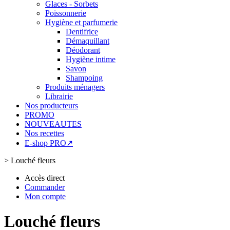
Glaces - Sorbets
Poissonnerie
Hygiène et parfumerie
Dentifrice
Démaquillant
Déodorant
Hygiène intime
Savon
Shampoing
Produits ménagers
Librairie
Nos producteurs
PROMO
NOUVEAUTES
Nos recettes
E-shop PRO↗
>
Louché fleurs
Accès direct
Commander
Mon compte
Louché fleurs