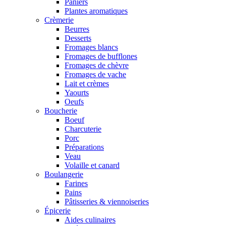
Paniers
Plantes aromatiques
Crèmerie
Beurres
Desserts
Fromages blancs
Fromages de bufflones
Fromages de chèvre
Fromages de vache
Lait et crèmes
Yaourts
Oeufs
Boucherie
Boeuf
Charcuterie
Porc
Préparations
Veau
Volaille et canard
Boulangerie
Farines
Pains
Pâtisseries & viennoiseries
Épicerie
Aides culinaires