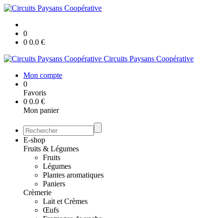
0
0
0.0
€
Circuits Paysans Coopérative
Mon compte
0
Favoris
0
0.0
€
Mon panier
E-shop
Fruits & Légumes
Fruits
Légumes
Plantes aromatiques
Paniers
Crèmerie
Lait et Crèmes
Œufs