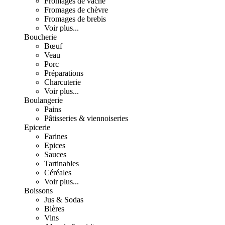
Fromages de vache
Fromages de chèvre
Fromages de brebis
Voir plus...
Boucherie
Bœuf
Veau
Porc
Préparations
Charcuterie
Voir plus...
Boulangerie
Pains
Pâtisseries & viennoiseries
Epicerie
Farines
Epices
Sauces
Tartinables
Céréales
Voir plus...
Boissons
Jus & Sodas
Bières
Vins