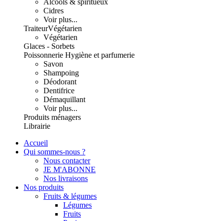
Alcools & spiritueux
Cidres
Voir plus...
Traiteur
Végétarien
Végétarien
Glaces - Sorbets
Poissonnerie
Hygiène et parfumerie
Savon
Shampoing
Déodorant
Dentifrice
Démaquillant
Voir plus...
Produits ménagers
Librairie
Accueil
Qui sommes-nous ?
Nous contacter
JE M'ABONNE
Nos livraisons
Nos produits
Fruits & légumes
Légumes
Fruits