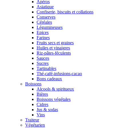
Apéros
Asiatique
Confiserie, biscuits et collations
Conserves
Céréales
Légumineuses
Epices
Farines
Fruits secs et graines
Huiles et vinaigres
Riz-pâtes-féculents
Sauces
Sucres
Tartinables
Thé-café-infusions-cacao
Bons cadeaux
Boissons
Alcools & spiritueux
Bières
Boissons végétales
Cidres
Jus & sodas
Vins
Traiteur
Végétarien