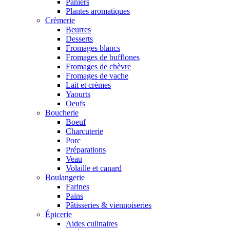
Paniers
Plantes aromatiques
Crèmerie
Beurres
Desserts
Fromages blancs
Fromages de bufflones
Fromages de chèvre
Fromages de vache
Lait et crèmes
Yaourts
Oeufs
Boucherie
Boeuf
Charcuterie
Porc
Préparations
Veau
Volaille et canard
Boulangerie
Farines
Pains
Pâtisseries & viennoiseries
Épicerie
Aides culinaires