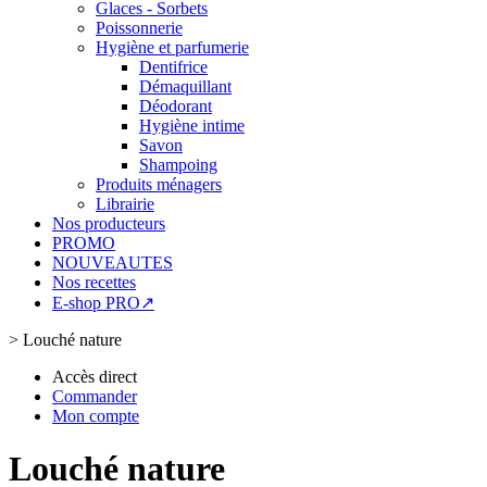
Glaces - Sorbets
Poissonnerie
Hygiène et parfumerie
Dentifrice
Démaquillant
Déodorant
Hygiène intime
Savon
Shampoing
Produits ménagers
Librairie
Nos producteurs
PROMO
NOUVEAUTES
Nos recettes
E-shop PRO↗
>
Louché nature
Accès direct
Commander
Mon compte
Louché nature