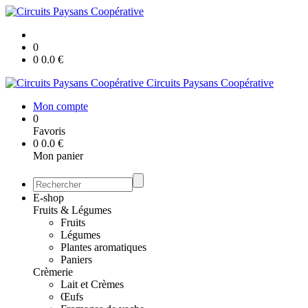
0
0
0.0
€
Circuits Paysans Coopérative
Mon compte
0
Favoris
0
0.0
€
Mon panier
E-shop
Fruits & Légumes
Fruits
Légumes
Plantes aromatiques
Paniers
Crèmerie
Lait et Crèmes
Œufs