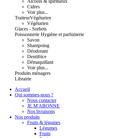
Alcools & spiritueux
Cidres
Voir plus...
Traiteur
Végétarien
Végétarien
Glaces - Sorbets
Poissonnerie
Hygiène et parfumerie
Savon
Shampoing
Déodorant
Dentifrice
Démaquillant
Voir plus...
Produits ménagers
Librairie
Accueil
Qui sommes-nous ?
Nous contacter
JE M'ABONNE
Nos livraisons
Nos produits
Fruits & légumes
Légumes
Fruits