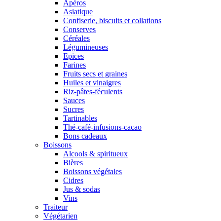
Apéros
Asiatique
Confiserie, biscuits et collations
Conserves
Céréales
Légumineuses
Epices
Farines
Fruits secs et graines
Huiles et vinaigres
Riz-pâtes-féculents
Sauces
Sucres
Tartinables
Thé-café-infusions-cacao
Bons cadeaux
Boissons
Alcools & spiritueux
Bières
Boissons végétales
Cidres
Jus & sodas
Vins
Traiteur
Végétarien