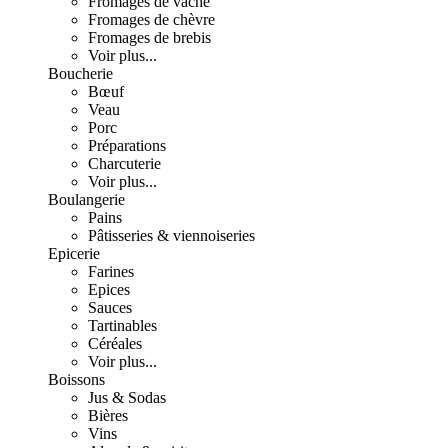
Fromages de vache
Fromages de chèvre
Fromages de brebis
Voir plus...
Boucherie
Bœuf
Veau
Porc
Préparations
Charcuterie
Voir plus...
Boulangerie
Pains
Pâtisseries & viennoiseries
Epicerie
Farines
Epices
Sauces
Tartinables
Céréales
Voir plus...
Boissons
Jus & Sodas
Bières
Vins