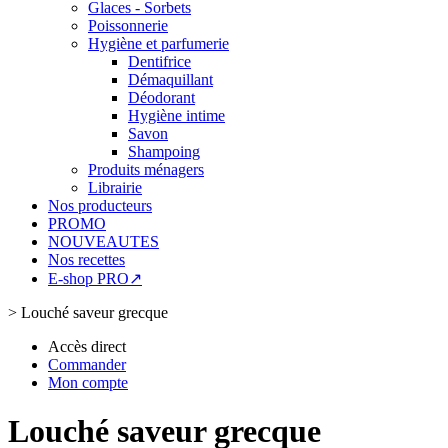
Glaces - Sorbets
Poissonnerie
Hygiène et parfumerie
Dentifrice
Démaquillant
Déodorant
Hygiène intime
Savon
Shampoing
Produits ménagers
Librairie
Nos producteurs
PROMO
NOUVEAUTES
Nos recettes
E-shop PRO↗
>
Louché saveur grecque
Accès direct
Commander
Mon compte
Louché saveur grecque