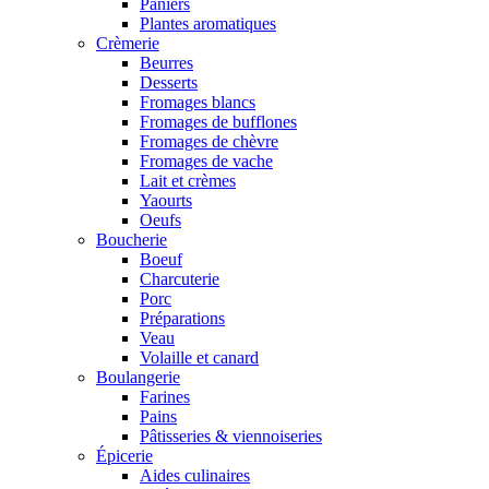
Paniers
Plantes aromatiques
Crèmerie
Beurres
Desserts
Fromages blancs
Fromages de bufflones
Fromages de chèvre
Fromages de vache
Lait et crèmes
Yaourts
Oeufs
Boucherie
Boeuf
Charcuterie
Porc
Préparations
Veau
Volaille et canard
Boulangerie
Farines
Pains
Pâtisseries & viennoiseries
Épicerie
Aides culinaires