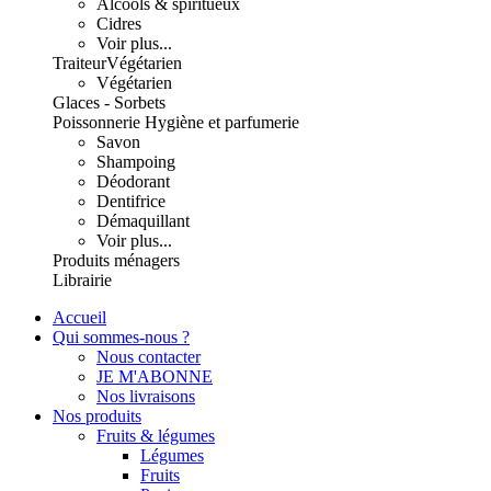
Alcools & spiritueux
Cidres
Voir plus...
Traiteur
Végétarien
Végétarien
Glaces - Sorbets
Poissonnerie
Hygiène et parfumerie
Savon
Shampoing
Déodorant
Dentifrice
Démaquillant
Voir plus...
Produits ménagers
Librairie
Accueil
Qui sommes-nous ?
Nous contacter
JE M'ABONNE
Nos livraisons
Nos produits
Fruits & légumes
Légumes
Fruits