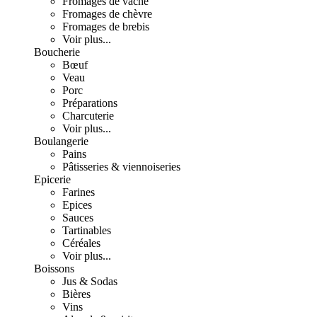
Fromages de vache
Fromages de chèvre
Fromages de brebis
Voir plus...
Boucherie
Bœuf
Veau
Porc
Préparations
Charcuterie
Voir plus...
Boulangerie
Pains
Pâtisseries & viennoiseries
Epicerie
Farines
Epices
Sauces
Tartinables
Céréales
Voir plus...
Boissons
Jus & Sodas
Bières
Vins