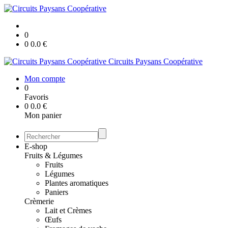
0
0
0.0
€
Circuits Paysans Coopérative
Mon compte
0
Favoris
0
0.0
€
Mon panier
E-shop
Fruits & Légumes
Fruits
Légumes
Plantes aromatiques
Paniers
Crèmerie
Lait et Crèmes
Œufs