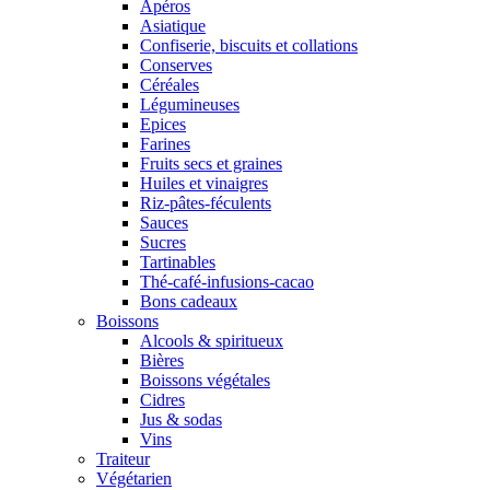
Apéros
Asiatique
Confiserie, biscuits et collations
Conserves
Céréales
Légumineuses
Epices
Farines
Fruits secs et graines
Huiles et vinaigres
Riz-pâtes-féculents
Sauces
Sucres
Tartinables
Thé-café-infusions-cacao
Bons cadeaux
Boissons
Alcools & spiritueux
Bières
Boissons végétales
Cidres
Jus & sodas
Vins
Traiteur
Végétarien