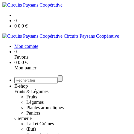
0
0
0.0
€
Circuits Paysans Coopérative
Mon compte
0
Favoris
0
0.0
€
Mon panier
E-shop
Fruits & Légumes
Fruits
Légumes
Plantes aromatiques
Paniers
Crèmerie
Lait et Crèmes
Œufs