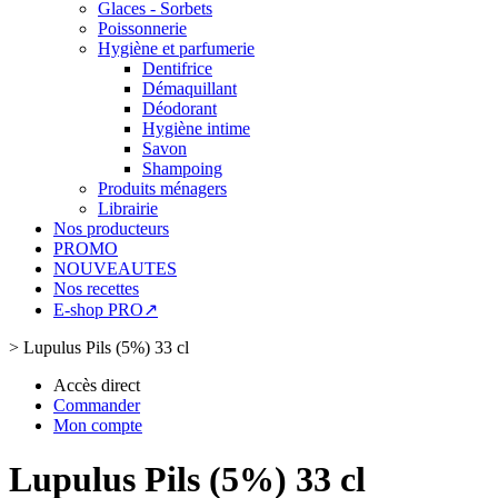
Glaces - Sorbets
Poissonnerie
Hygiène et parfumerie
Dentifrice
Démaquillant
Déodorant
Hygiène intime
Savon
Shampoing
Produits ménagers
Librairie
Nos producteurs
PROMO
NOUVEAUTES
Nos recettes
E-shop PRO↗
>
Lupulus Pils (5%) 33 cl
Accès direct
Commander
Mon compte
Lupulus Pils (5%) 33 cl