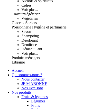
Alcools & spiritueux
Cidres
Voir plus...
Traiteur
Végétarien
Végétarien
Glaces - Sorbets
Poissonnerie
Hygiène et parfumerie
Savon
Shampoing
Déodorant
Dentifrice
Démaquillant
Voir plus...
Produits ménagers
Librairie
Accueil
Qui sommes-nous ?
Nous contacter
JE M'ABONNE
Nos livraisons
Nos produits
Fruits & légumes
Légumes
Fruits