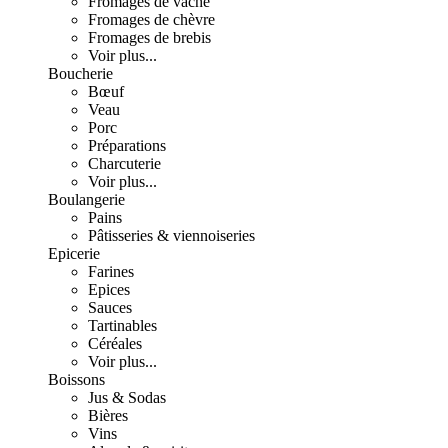
Fromages de vache
Fromages de chèvre
Fromages de brebis
Voir plus...
Boucherie
Bœuf
Veau
Porc
Préparations
Charcuterie
Voir plus...
Boulangerie
Pains
Pâtisseries & viennoiseries
Epicerie
Farines
Epices
Sauces
Tartinables
Céréales
Voir plus...
Boissons
Jus & Sodas
Bières
Vins