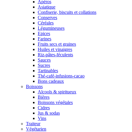
Apéros
Asiatique
Confiserie, biscuits et collations
Conserves
Céréales
Légumineuses
Epices
Farines
Fruits secs et graines
Huiles et vinaigres
Riz-pâtes-féculents
Sauces
Sucres
Tartinables
Thé-café-infusions-cacao
Bons cadeaux
Boissons
Alcools & spiritueux
Bières
Boissons végétales
Cidres
Jus & sodas
Vins
Traiteur
Végétarien