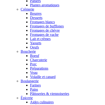
Paniers
Plantes aromatiques
Crèmerie
Beurres
Desserts
Fromages blancs
Fromages de bufflones
Fromages de chèvre
Fromages de vache
Lait et crèmes
Yaourts
Oeufs
Boucherie
Boeuf
Charcuterie
Porc
Préparations
Veau
Volaille et canard
Boulangerie
Farines
Pains
Pâtisseries & viennoiseries
Épicerie
Aides culinaires