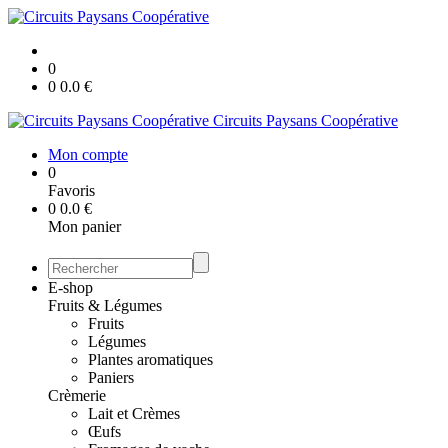
0
0
0.0
€
Circuits Paysans Coopérative
Mon compte
0
Favoris
0
0.0
€
Mon panier
E-shop
Fruits & Légumes
Fruits
Légumes
Plantes aromatiques
Paniers
Crèmerie
Lait et Crèmes
Œufs