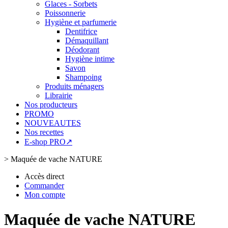
Glaces - Sorbets
Poissonnerie
Hygiène et parfumerie
Dentifrice
Démaquillant
Déodorant
Hygiène intime
Savon
Shampoing
Produits ménagers
Librairie
Nos producteurs
PROMO
NOUVEAUTES
Nos recettes
E-shop PRO↗
>
Maquée de vache NATURE
Accès direct
Commander
Mon compte
Maquée de vache NATURE