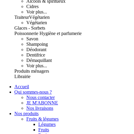
Alcools & spiritueux
Cidres
Voir plus...
Traiteur
Végétarien
Végétarien
Glaces - Sorbets
Poissonnerie
Hygiène et parfumerie
Savon
Shampoing
Déodorant
Dentifrice
Démaquillant
Voir plus...
Produits ménagers
Librairie
Accueil
Qui sommes-nous ?
Nous contacter
JE M'ABONNE
Nos livraisons
Nos produits
Fruits & légumes
Légumes
Fruits