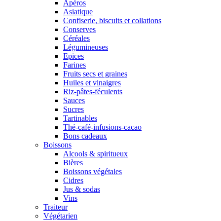
Apéros
Asiatique
Confiserie, biscuits et collations
Conserves
Céréales
Légumineuses
Epices
Farines
Fruits secs et graines
Huiles et vinaigres
Riz-pâtes-féculents
Sauces
Sucres
Tartinables
Thé-café-infusions-cacao
Bons cadeaux
Boissons
Alcools & spiritueux
Bières
Boissons végétales
Cidres
Jus & sodas
Vins
Traiteur
Végétarien