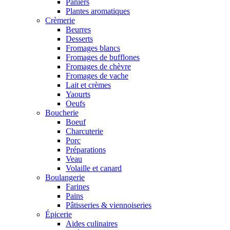
Paniers
Plantes aromatiques
Crèmerie
Beurres
Desserts
Fromages blancs
Fromages de bufflones
Fromages de chèvre
Fromages de vache
Lait et crèmes
Yaourts
Oeufs
Boucherie
Boeuf
Charcuterie
Porc
Préparations
Veau
Volaille et canard
Boulangerie
Farines
Pains
Pâtisseries & viennoiseries
Épicerie
Aides culinaires