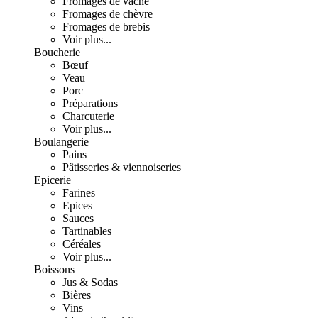
Fromages de vache
Fromages de chèvre
Fromages de brebis
Voir plus...
Boucherie
Bœuf
Veau
Porc
Préparations
Charcuterie
Voir plus...
Boulangerie
Pains
Pâtisseries & viennoiseries
Epicerie
Farines
Epices
Sauces
Tartinables
Céréales
Voir plus...
Boissons
Jus & Sodas
Bières
Vins