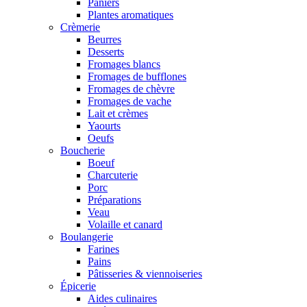
Paniers
Plantes aromatiques
Crèmerie
Beurres
Desserts
Fromages blancs
Fromages de bufflones
Fromages de chèvre
Fromages de vache
Lait et crèmes
Yaourts
Oeufs
Boucherie
Boeuf
Charcuterie
Porc
Préparations
Veau
Volaille et canard
Boulangerie
Farines
Pains
Pâtisseries & viennoiseries
Épicerie
Aides culinaires