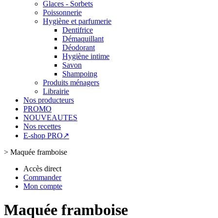
Glaces - Sorbets
Poissonnerie
Hygiène et parfumerie
Dentifrice
Démaquillant
Déodorant
Hygiène intime
Savon
Shampoing
Produits ménagers
Librairie
Nos producteurs
PROMO
NOUVEAUTES
Nos recettes
E-shop PRO↗
>
Maquée framboise
Accès direct
Commander
Mon compte
Maquée framboise