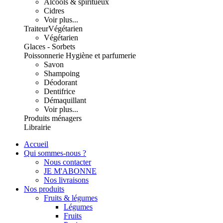
Alcools & spiritueux
Cidres
Voir plus...
Traiteur
Végétarien
Végétarien
Glaces - Sorbets
Poissonnerie
Hygiène et parfumerie
Savon
Shampoing
Déodorant
Dentifrice
Démaquillant
Voir plus...
Produits ménagers
Librairie
Accueil
Qui sommes-nous ?
Nous contacter
JE M'ABONNE
Nos livraisons
Nos produits
Fruits & légumes
Légumes
Fruits