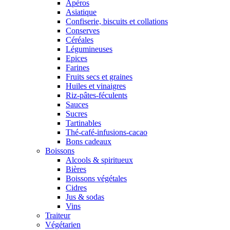
Apéros
Asiatique
Confiserie, biscuits et collations
Conserves
Céréales
Légumineuses
Epices
Farines
Fruits secs et graines
Huiles et vinaigres
Riz-pâtes-féculents
Sauces
Sucres
Tartinables
Thé-café-infusions-cacao
Bons cadeaux
Boissons
Alcools & spiritueux
Bières
Boissons végétales
Cidres
Jus & sodas
Vins
Traiteur
Végétarien