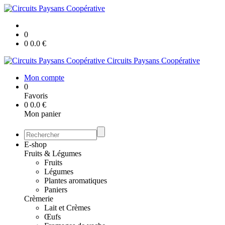
0
0
0.0
€
Circuits Paysans Coopérative
Mon compte
0
Favoris
0
0.0
€
Mon panier
E-shop
Fruits & Légumes
Fruits
Légumes
Plantes aromatiques
Paniers
Crèmerie
Lait et Crèmes
Œufs