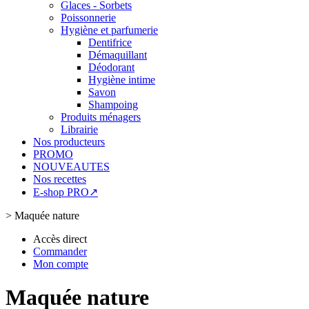
Glaces - Sorbets
Poissonnerie
Hygiène et parfumerie
Dentifrice
Démaquillant
Déodorant
Hygiène intime
Savon
Shampoing
Produits ménagers
Librairie
Nos producteurs
PROMO
NOUVEAUTES
Nos recettes
E-shop PRO↗
>
Maquée nature
Accès direct
Commander
Mon compte
Maquée nature