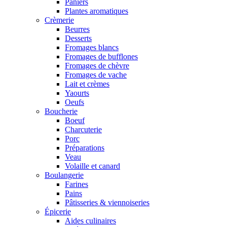
Paniers
Plantes aromatiques
Crèmerie
Beurres
Desserts
Fromages blancs
Fromages de bufflones
Fromages de chèvre
Fromages de vache
Lait et crèmes
Yaourts
Oeufs
Boucherie
Boeuf
Charcuterie
Porc
Préparations
Veau
Volaille et canard
Boulangerie
Farines
Pains
Pâtisseries & viennoiseries
Épicerie
Aides culinaires