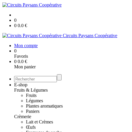
0
0
0.0
€
Circuits Paysans Coopérative
Mon compte
0
Favoris
0
0.0
€
Mon panier
E-shop
Fruits & Légumes
Fruits
Légumes
Plantes aromatiques
Paniers
Crèmerie
Lait et Crèmes
Œufs