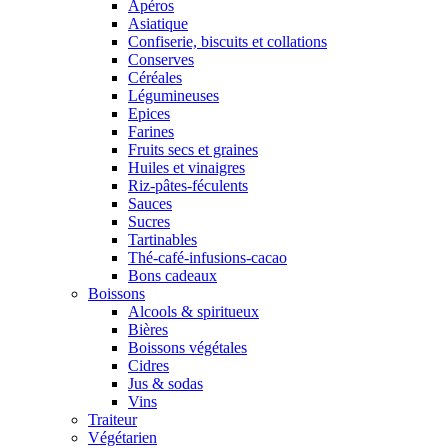
Apéros
Asiatique
Confiserie, biscuits et collations
Conserves
Céréales
Légumineuses
Epices
Farines
Fruits secs et graines
Huiles et vinaigres
Riz-pâtes-féculents
Sauces
Sucres
Tartinables
Thé-café-infusions-cacao
Bons cadeaux
Boissons
Alcools & spiritueux
Bières
Boissons végétales
Cidres
Jus & sodas
Vins
Traiteur
Végétarien