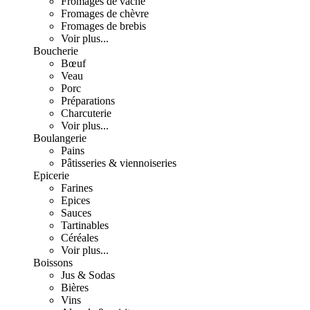
Fromages de vache
Fromages de chèvre
Fromages de brebis
Voir plus...
Boucherie
Bœuf
Veau
Porc
Préparations
Charcuterie
Voir plus...
Boulangerie
Pains
Pâtisseries & viennoiseries
Epicerie
Farines
Epices
Sauces
Tartinables
Céréales
Voir plus...
Boissons
Jus & Sodas
Bières
Vins