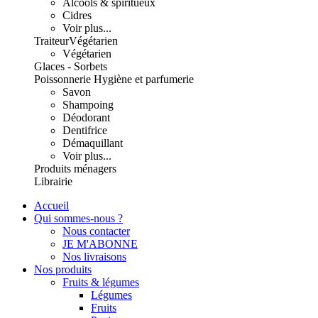
Alcools & spiritueux
Cidres
Voir plus...
Traiteur
Végétarien
Végétarien
Glaces - Sorbets
Poissonnerie
Hygiène et parfumerie
Savon
Shampoing
Déodorant
Dentifrice
Démaquillant
Voir plus...
Produits ménagers
Librairie
Accueil
Qui sommes-nous ?
Nous contacter
JE M'ABONNE
Nos livraisons
Nos produits
Fruits & légumes
Légumes
Fruits