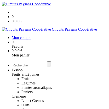
0
0
0.0
€
Circuits Paysans Coopérative
Mon compte
0
Favoris
0
0.0
€
Mon panier
E-shop
Fruits & Légumes
Fruits
Légumes
Plantes aromatiques
Paniers
Crèmerie
Lait et Crèmes
Œufs