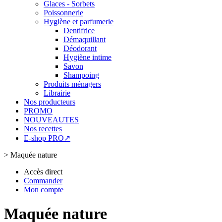
Glaces - Sorbets
Poissonnerie
Hygiène et parfumerie
Dentifrice
Démaquillant
Déodorant
Hygiène intime
Savon
Shampoing
Produits ménagers
Librairie
Nos producteurs
PROMO
NOUVEAUTES
Nos recettes
E-shop PRO↗
>
Maquée nature
Accès direct
Commander
Mon compte
Maquée nature