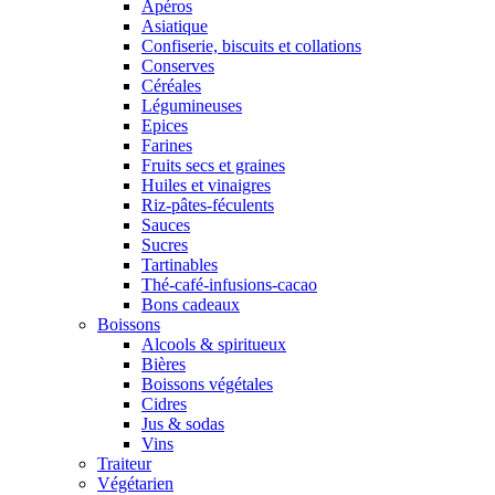
Apéros
Asiatique
Confiserie, biscuits et collations
Conserves
Céréales
Légumineuses
Epices
Farines
Fruits secs et graines
Huiles et vinaigres
Riz-pâtes-féculents
Sauces
Sucres
Tartinables
Thé-café-infusions-cacao
Bons cadeaux
Boissons
Alcools & spiritueux
Bières
Boissons végétales
Cidres
Jus & sodas
Vins
Traiteur
Végétarien