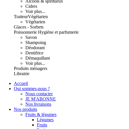
Alcools & spiritueux
Cidres
Voir plus...
Traiteur
Végétarien
Végétarien
Glaces - Sorbets
Poissonnerie
Hygiène et parfumerie
Savon
Shampoing
Déodorant
Dentifrice
Démaquillant
Voir plus...
Produits ménagers
Librairie
Accueil
Qui sommes-nous ?
Nous contacter
JE M'ABONNE
Nos livraisons
Nos produits
Fruits & légumes
Légumes
Fruits