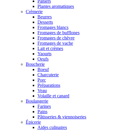
Paniers
Plantes aromatiques
Crèmerie
Beurres
Desserts
Fromages blancs
Fromages de bufflones
Fromages de chèvre
Fromages de vache
Lait et crèmes
Yaourts
Oeufs
Boucherie
Boeuf
Charcuterie
Porc
Préparations
Veau
Volaille et canard
Boulangerie
Farines
Pains
Pâtisseries & viennoiseries
Épicerie
Aides culinaires