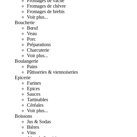
Fromages de vache
Fromages de chèvre
Fromages de brebis
Voir plus...
Boucherie
Bœuf
Veau
Porc
Préparations
Charcuterie
Voir plus...
Boulangerie
Pains
Pâtisseries & viennoiseries
Epicerie
Farines
Epices
Sauces
Tartinables
Céréales
Voir plus...
Boissons
Jus & Sodas
Bières
Vins