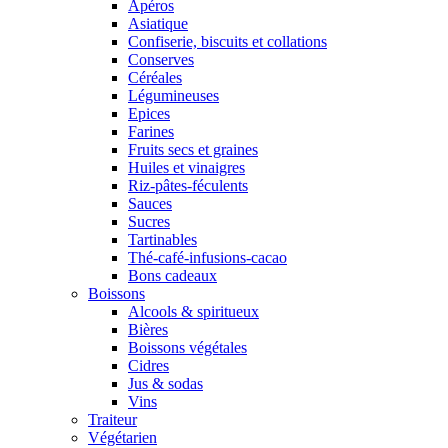
Apéros
Asiatique
Confiserie, biscuits et collations
Conserves
Céréales
Légumineuses
Epices
Farines
Fruits secs et graines
Huiles et vinaigres
Riz-pâtes-féculents
Sauces
Sucres
Tartinables
Thé-café-infusions-cacao
Bons cadeaux
Boissons
Alcools & spiritueux
Bières
Boissons végétales
Cidres
Jus & sodas
Vins
Traiteur
Végétarien