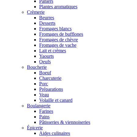
Paniers
Plantes aromatiques
Crèmerie
Beurres
Desserts
Fromages blancs
Fromages de bufflones
Fromages de chèvre
Fromages de vache
Lait et crèmes
Yaourts
Oeufs
Boucherie
Boeuf
Charcuterie
Porc
Préparations
Veau
Volaille et canard
Boulangerie
Farines
Pains
Pâtisseries & viennoiseries
Épicerie
Aides culinaires