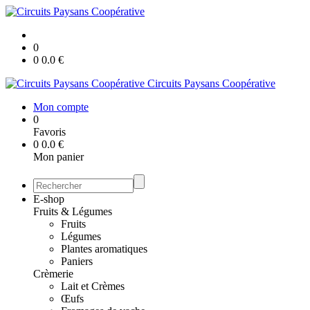
0
0
0.0
€
Circuits Paysans Coopérative
Mon compte
0
Favoris
0
0.0
€
Mon panier
E-shop
Fruits & Légumes
Fruits
Légumes
Plantes aromatiques
Paniers
Crèmerie
Lait et Crèmes
Œufs