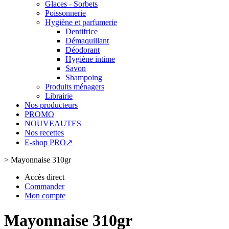
Glaces - Sorbets
Poissonnerie
Hygiène et parfumerie
Dentifrice
Démaquillant
Déodorant
Hygiène intime
Savon
Shampoing
Produits ménagers
Librairie
Nos producteurs
PROMO
NOUVEAUTES
Nos recettes
E-shop PRO↗
>
Mayonnaise 310gr
Accès direct
Commander
Mon compte
Mayonnaise 310gr