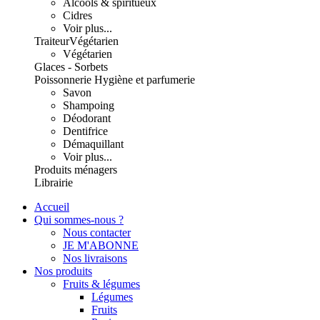
Alcools & spiritueux
Cidres
Voir plus...
Traiteur
Végétarien
Végétarien
Glaces - Sorbets
Poissonnerie
Hygiène et parfumerie
Savon
Shampoing
Déodorant
Dentifrice
Démaquillant
Voir plus...
Produits ménagers
Librairie
Accueil
Qui sommes-nous ?
Nous contacter
JE M'ABONNE
Nos livraisons
Nos produits
Fruits & légumes
Légumes
Fruits