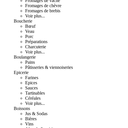
Fromages de vache
Fromages de chèvre
Fromages de brebis
Voir plus...
Boucherie
Bœuf
Veau
Porc
Préparations
Charcuterie
Voir plus...
Boulangerie
Pains
Pâtisseries & viennoiseries
Epicerie
Farines
Epices
Sauces
Tartinables
Céréales
Voir plus...
Boissons
Jus & Sodas
Bières
Vins