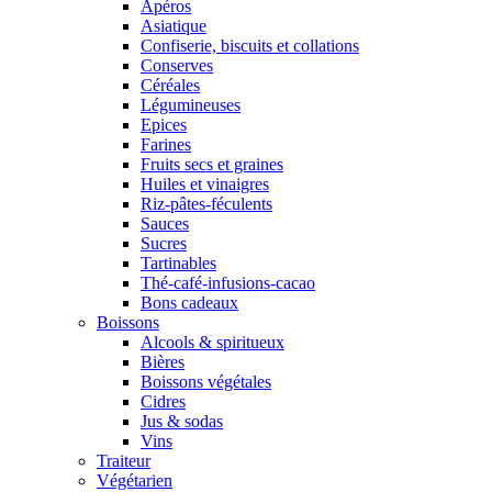
Apéros
Asiatique
Confiserie, biscuits et collations
Conserves
Céréales
Légumineuses
Epices
Farines
Fruits secs et graines
Huiles et vinaigres
Riz-pâtes-féculents
Sauces
Sucres
Tartinables
Thé-café-infusions-cacao
Bons cadeaux
Boissons
Alcools & spiritueux
Bières
Boissons végétales
Cidres
Jus & sodas
Vins
Traiteur
Végétarien