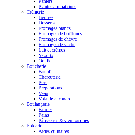
Paniers
Plantes aromatiques
Crèmerie
Beurres
Desserts
Fromages blancs
Fromages de bufflones
Fromages de chèvre
Fromages de vache
Lait et crèmes
Yaourts
Oeufs
Boucherie
Boeuf
Charcuterie
Porc
Préparations
Veau
Volaille et canard
Boulangerie
Farines
Pains
Pâtisseries & viennoiseries
Épicerie
Aides culinaires