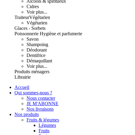
Alcools & spiritueux
Cidres
Voir plus...
Traiteur
Végétarien
Végétarien
Glaces - Sorbets
Poissonnerie
Hygiène et parfumerie
Savon
Shampoing
Déodorant
Dentifrice
Démaquillant
Voir plus...
Produits ménagers
Librairie
Accueil
Qui sommes-nous ?
Nous contacter
JE M'ABONNE
Nos livraisons
Nos produits
Fruits & légumes
Légumes
Fruits