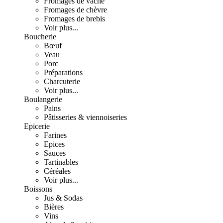
Fromages de vache
Fromages de chèvre
Fromages de brebis
Voir plus...
Boucherie
Bœuf
Veau
Porc
Préparations
Charcuterie
Voir plus...
Boulangerie
Pains
Pâtisseries & viennoiseries
Epicerie
Farines
Epices
Sauces
Tartinables
Céréales
Voir plus...
Boissons
Jus & Sodas
Bières
Vins