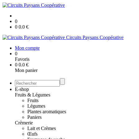
0
0
0.0
€
Circuits Paysans Coopérative
Mon compte
0
Favoris
0
0.0
€
Mon panier
E-shop
Fruits & Légumes
Fruits
Légumes
Plantes aromatiques
Paniers
Crèmerie
Lait et Crèmes
Œufs