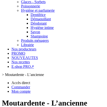
Glaces - Sorbets
Poissonnerie
Hygiène et parfumerie
Dentifrice
Démaquillant
Déodorant
Hygiène intime
Savon
Shampoing
Produits ménagers
Librairie
Nos producteurs
PROMO
NOUVEAUTES
Nos recettes
E-shop PRO↗
>
Moutardente - L’ancienne
Accès direct
Commander
Mon compte
Moutardente - L’ancienne