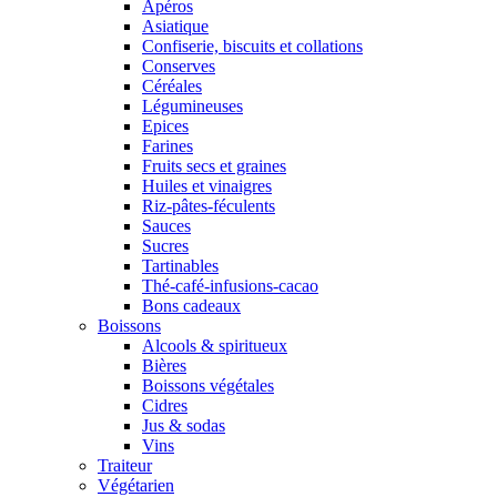
Apéros
Asiatique
Confiserie, biscuits et collations
Conserves
Céréales
Légumineuses
Epices
Farines
Fruits secs et graines
Huiles et vinaigres
Riz-pâtes-féculents
Sauces
Sucres
Tartinables
Thé-café-infusions-cacao
Bons cadeaux
Boissons
Alcools & spiritueux
Bières
Boissons végétales
Cidres
Jus & sodas
Vins
Traiteur
Végétarien