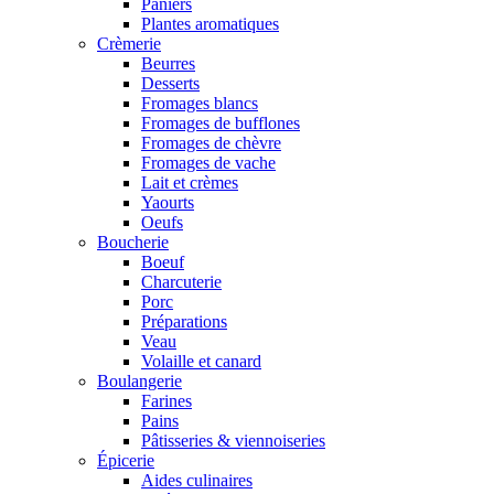
Paniers
Plantes aromatiques
Crèmerie
Beurres
Desserts
Fromages blancs
Fromages de bufflones
Fromages de chèvre
Fromages de vache
Lait et crèmes
Yaourts
Oeufs
Boucherie
Boeuf
Charcuterie
Porc
Préparations
Veau
Volaille et canard
Boulangerie
Farines
Pains
Pâtisseries & viennoiseries
Épicerie
Aides culinaires