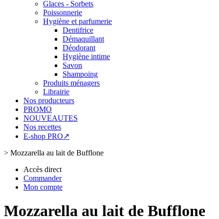
Glaces - Sorbets
Poissonnerie
Hygiène et parfumerie
Dentifrice
Démaquillant
Déodorant
Hygiène intime
Savon
Shampoing
Produits ménagers
Librairie
Nos producteurs
PROMO
NOUVEAUTES
Nos recettes
E-shop PRO↗
>
Mozzarella au lait de Bufflone
Accès direct
Commander
Mon compte
Mozzarella au lait de Bufflone