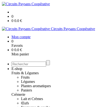
0
0
0.0
€
Circuits Paysans Coopérative
Mon compte
0
Favoris
0
0.0
€
Mon panier
E-shop
Fruits & Légumes
Fruits
Légumes
Plantes aromatiques
Paniers
Crèmerie
Lait et Crèmes
Œufs