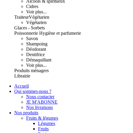
Alcools & spiritueux
Cidres
Voir plus...
Traiteur
Végétarien
Végétarien
Glaces - Sorbets
Poissonnerie
Hygiène et parfumerie
Savon
Shampoing
Déodorant
Dentifrice
Démaquillant
Voir plus...
Produits ménagers
Librairie
Accueil
Qui sommes-nous ?
Nous contacter
JE M'ABONNE
Nos livraisons
Nos produits
Fruits & légumes
Légumes
Fruits