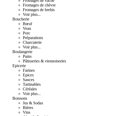
Fromages de vache
Fromages de chèvre
Fromages de brebis
Voir plus...
Boucherie
Bœuf
Veau
Porc
Préparations
Charcuterie
Voir plus...
Boulangerie
Pains
Pâtisseries & viennoiseries
Epicerie
Farines
Epices
Sauces
Tartinables
Céréales
Voir plus...
Boissons
Jus & Sodas
Bières
Vins