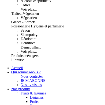
Alcools & spiritueux
Cidres
Voir plus...
Traiteur
Végétarien
Végétarien
Glaces - Sorbets
Poissonnerie
Hygiène et parfumerie
Savon
Shampoing
Déodorant
Dentifrice
Démaquillant
Voir plus...
Produits ménagers
Librairie
Accueil
Qui sommes-nous ?
Nous contacter
JE M'ABONNE
Nos livraisons
Nos produits
Fruits & légumes
Légumes
Fruits