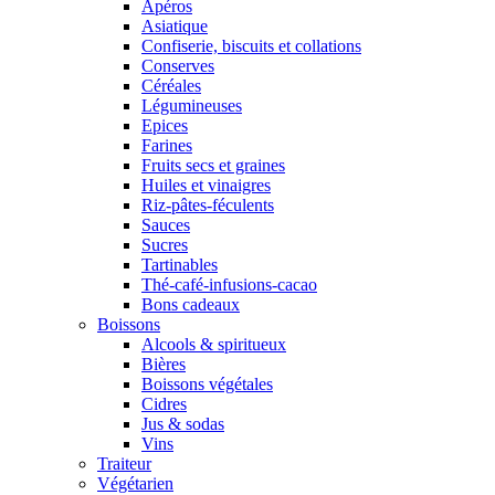
Apéros
Asiatique
Confiserie, biscuits et collations
Conserves
Céréales
Légumineuses
Epices
Farines
Fruits secs et graines
Huiles et vinaigres
Riz-pâtes-féculents
Sauces
Sucres
Tartinables
Thé-café-infusions-cacao
Bons cadeaux
Boissons
Alcools & spiritueux
Bières
Boissons végétales
Cidres
Jus & sodas
Vins
Traiteur
Végétarien