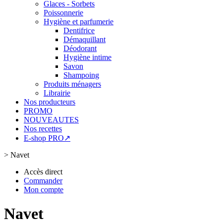
Glaces - Sorbets
Poissonnerie
Hygiène et parfumerie
Dentifrice
Démaquillant
Déodorant
Hygiène intime
Savon
Shampoing
Produits ménagers
Librairie
Nos producteurs
PROMO
NOUVEAUTES
Nos recettes
E-shop PRO↗
>
Navet
Accès direct
Commander
Mon compte
Navet