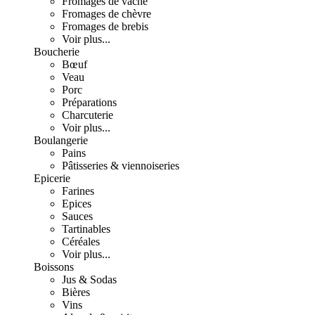
Fromages de vache
Fromages de chèvre
Fromages de brebis
Voir plus...
Boucherie
Bœuf
Veau
Porc
Préparations
Charcuterie
Voir plus...
Boulangerie
Pains
Pâtisseries & viennoiseries
Epicerie
Farines
Epices
Sauces
Tartinables
Céréales
Voir plus...
Boissons
Jus & Sodas
Bières
Vins