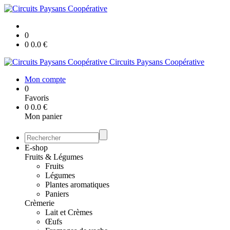
0
0
0.0
€
Circuits Paysans Coopérative
Mon compte
0
Favoris
0
0.0
€
Mon panier
E-shop
Fruits & Légumes
Fruits
Légumes
Plantes aromatiques
Paniers
Crèmerie
Lait et Crèmes
Œufs