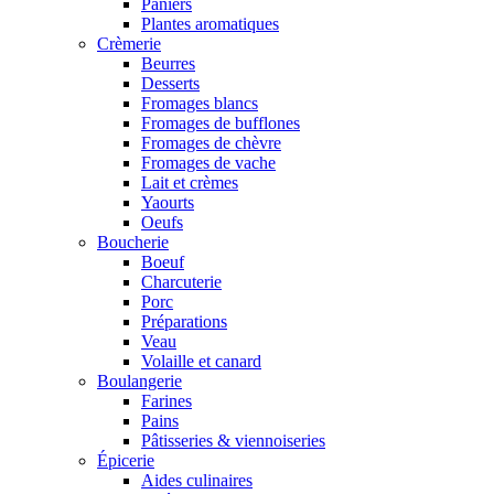
Paniers
Plantes aromatiques
Crèmerie
Beurres
Desserts
Fromages blancs
Fromages de bufflones
Fromages de chèvre
Fromages de vache
Lait et crèmes
Yaourts
Oeufs
Boucherie
Boeuf
Charcuterie
Porc
Préparations
Veau
Volaille et canard
Boulangerie
Farines
Pains
Pâtisseries & viennoiseries
Épicerie
Aides culinaires