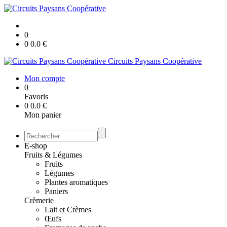
0
0
0.0
€
Circuits Paysans Coopérative
Mon compte
0
Favoris
0
0.0
€
Mon panier
E-shop
Fruits & Légumes
Fruits
Légumes
Plantes aromatiques
Paniers
Crèmerie
Lait et Crèmes
Œufs