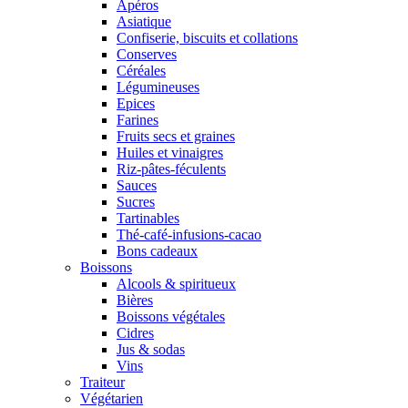
Apéros
Asiatique
Confiserie, biscuits et collations
Conserves
Céréales
Légumineuses
Epices
Farines
Fruits secs et graines
Huiles et vinaigres
Riz-pâtes-féculents
Sauces
Sucres
Tartinables
Thé-café-infusions-cacao
Bons cadeaux
Boissons
Alcools & spiritueux
Bières
Boissons végétales
Cidres
Jus & sodas
Vins
Traiteur
Végétarien