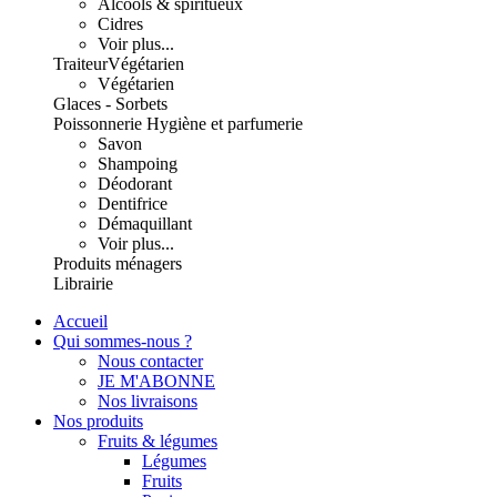
Alcools & spiritueux
Cidres
Voir plus...
Traiteur
Végétarien
Végétarien
Glaces - Sorbets
Poissonnerie
Hygiène et parfumerie
Savon
Shampoing
Déodorant
Dentifrice
Démaquillant
Voir plus...
Produits ménagers
Librairie
Accueil
Qui sommes-nous ?
Nous contacter
JE M'ABONNE
Nos livraisons
Nos produits
Fruits & légumes
Légumes
Fruits