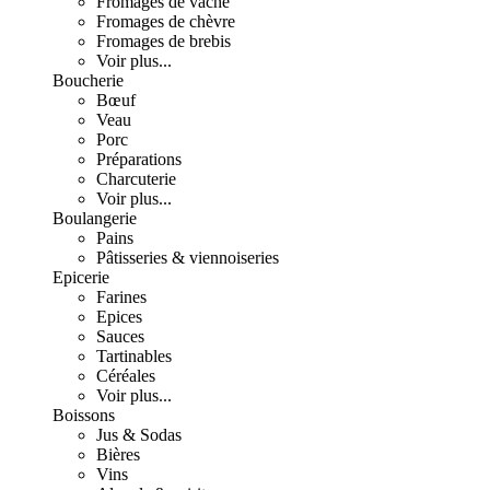
Fromages de vache
Fromages de chèvre
Fromages de brebis
Voir plus...
Boucherie
Bœuf
Veau
Porc
Préparations
Charcuterie
Voir plus...
Boulangerie
Pains
Pâtisseries & viennoiseries
Epicerie
Farines
Epices
Sauces
Tartinables
Céréales
Voir plus...
Boissons
Jus & Sodas
Bières
Vins