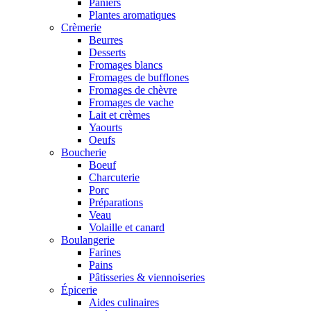
Paniers
Plantes aromatiques
Crèmerie
Beurres
Desserts
Fromages blancs
Fromages de bufflones
Fromages de chèvre
Fromages de vache
Lait et crèmes
Yaourts
Oeufs
Boucherie
Boeuf
Charcuterie
Porc
Préparations
Veau
Volaille et canard
Boulangerie
Farines
Pains
Pâtisseries & viennoiseries
Épicerie
Aides culinaires