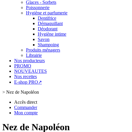
Glaces - Sorbets
Poissonnerie
Hygiène et parfumerie
Dentifrice
Démaquillant
Déodorant
Hygiène intime
Savon
Shampoing
Produits ménagers
Librairie
Nos producteurs
PROMO
NOUVEAUTES
Nos recettes
E-shop PRO↗
>
Nez de Napoléon
Accès direct
Commander
Mon compte
Nez de Napoléon