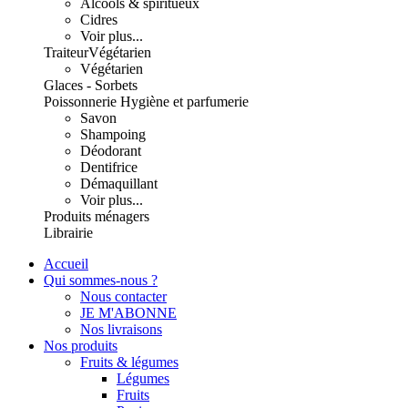
Alcools & spiritueux
Cidres
Voir plus...
Traiteur
Végétarien
Végétarien
Glaces - Sorbets
Poissonnerie
Hygiène et parfumerie
Savon
Shampoing
Déodorant
Dentifrice
Démaquillant
Voir plus...
Produits ménagers
Librairie
Accueil
Qui sommes-nous ?
Nous contacter
JE M'ABONNE
Nos livraisons
Nos produits
Fruits & légumes
Légumes
Fruits