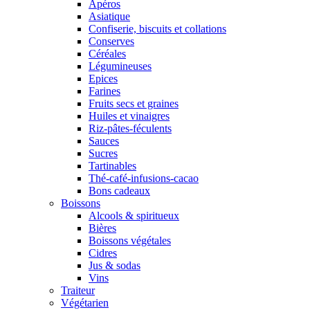
Apéros
Asiatique
Confiserie, biscuits et collations
Conserves
Céréales
Légumineuses
Epices
Farines
Fruits secs et graines
Huiles et vinaigres
Riz-pâtes-féculents
Sauces
Sucres
Tartinables
Thé-café-infusions-cacao
Bons cadeaux
Boissons
Alcools & spiritueux
Bières
Boissons végétales
Cidres
Jus & sodas
Vins
Traiteur
Végétarien