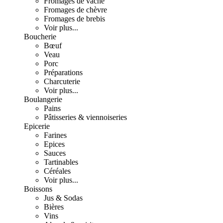
Fromages de vache
Fromages de chèvre
Fromages de brebis
Voir plus...
Boucherie
Bœuf
Veau
Porc
Préparations
Charcuterie
Voir plus...
Boulangerie
Pains
Pâtisseries & viennoiseries
Epicerie
Farines
Epices
Sauces
Tartinables
Céréales
Voir plus...
Boissons
Jus & Sodas
Bières
Vins