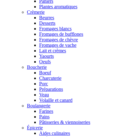
Paniers
Plantes aromatiques
Crèmerie
Beurres
Desserts
Fromages blancs
Fromages de bufflones
Fromages de chèvre
Fromages de vache
Lait et crèmes
Yaourts
Oeufs
Boucherie
Boeuf
Charcuterie
Porc
Préparations
Veau
Volaille et canard
Boulangerie
Farines
Pains
Pâtisseries & viennoiseries
Épicerie
Aides culinaires