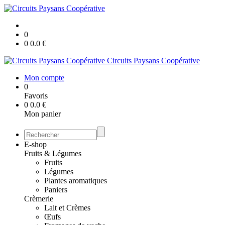
0
0
0.0
€
Circuits Paysans Coopérative
Mon compte
0
Favoris
0
0.0
€
Mon panier
E-shop
Fruits & Légumes
Fruits
Légumes
Plantes aromatiques
Paniers
Crèmerie
Lait et Crèmes
Œufs