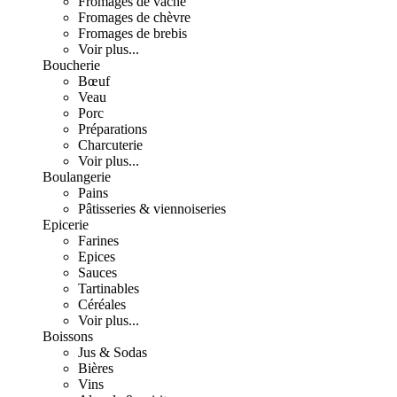
Fromages de vache
Fromages de chèvre
Fromages de brebis
Voir plus...
Boucherie
Bœuf
Veau
Porc
Préparations
Charcuterie
Voir plus...
Boulangerie
Pains
Pâtisseries & viennoiseries
Epicerie
Farines
Epices
Sauces
Tartinables
Céréales
Voir plus...
Boissons
Jus & Sodas
Bières
Vins