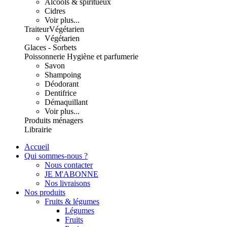
Alcools & spiritueux
Cidres
Voir plus...
Traiteur
Végétarien
Végétarien
Glaces - Sorbets
Poissonnerie
Hygiène et parfumerie
Savon
Shampoing
Déodorant
Dentifrice
Démaquillant
Voir plus...
Produits ménagers
Librairie
Accueil
Qui sommes-nous ?
Nous contacter
JE M'ABONNE
Nos livraisons
Nos produits
Fruits & légumes
Légumes
Fruits