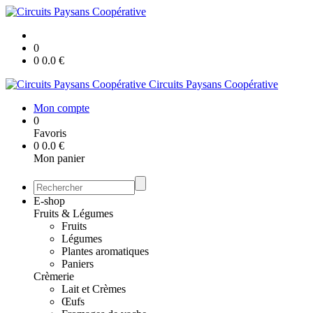
0
0
0.0
€
Circuits Paysans Coopérative
Mon compte
0
Favoris
0
0.0
€
Mon panier
E-shop
Fruits & Légumes
Fruits
Légumes
Plantes aromatiques
Paniers
Crèmerie
Lait et Crèmes
Œufs