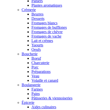
Paniers
Plantes aromatiques
Crèmerie
Beurres
Desserts
Fromages blancs
Fromages de bufflones
Fromages de chèvre
Fromages de vache
Lait et crèmes
Yaourts
Oeufs
Boucherie
Boeuf
Charcuterie
Porc
Préparations
Veau
Volaille et canard
Boulangerie
Farines
Pains
Pâtisseries & viennoiseries
Épicerie
Aides culinaires