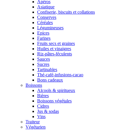
Apéros
Asiatique
Confiserie, biscuits et collations
Conserves
Céréales
Légumineuses
Epices
Farines
Fruits secs et graines
Huiles et vinaigres
Riz-pâtes-féculents
Sauces
Sucres
Tartinables
Thé-café-infusions-cacao
Bons cadeaux
Boissons
Alcools & spiritueux
Bières
Boissons végétales
Cidres
Jus & sodas
Vins
Traiteur
Végétarien