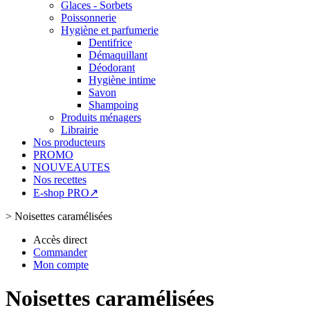
Glaces - Sorbets
Poissonnerie
Hygiène et parfumerie
Dentifrice
Démaquillant
Déodorant
Hygiène intime
Savon
Shampoing
Produits ménagers
Librairie
Nos producteurs
PROMO
NOUVEAUTES
Nos recettes
E-shop PRO↗
>
Noisettes caramélisées
Accès direct
Commander
Mon compte
Noisettes caramélisées