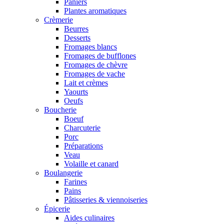
Paniers
Plantes aromatiques
Crèmerie
Beurres
Desserts
Fromages blancs
Fromages de bufflones
Fromages de chèvre
Fromages de vache
Lait et crèmes
Yaourts
Oeufs
Boucherie
Boeuf
Charcuterie
Porc
Préparations
Veau
Volaille et canard
Boulangerie
Farines
Pains
Pâtisseries & viennoiseries
Épicerie
Aides culinaires