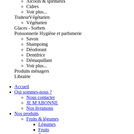
Alcools & spiritueux
Cidres
Voir plus...
Traiteur
Végétarien
Végétarien
Glaces - Sorbets
Poissonnerie
Hygiène et parfumerie
Savon
Shampoing
Déodorant
Dentifrice
Démaquillant
Voir plus...
Produits ménagers
Librairie
Accueil
Qui sommes-nous ?
Nous contacter
JE M'ABONNE
Nos livraisons
Nos produits
Fruits & légumes
Légumes
Fruits