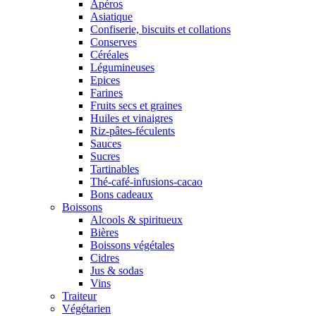
Apéros
Asiatique
Confiserie, biscuits et collations
Conserves
Céréales
Légumineuses
Epices
Farines
Fruits secs et graines
Huiles et vinaigres
Riz-pâtes-féculents
Sauces
Sucres
Tartinables
Thé-café-infusions-cacao
Bons cadeaux
Boissons
Alcools & spiritueux
Bières
Boissons végétales
Cidres
Jus & sodas
Vins
Traiteur
Végétarien