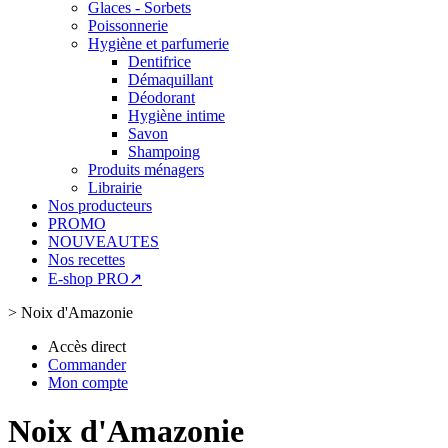
Glaces - Sorbets
Poissonnerie
Hygiène et parfumerie
Dentifrice
Démaquillant
Déodorant
Hygiène intime
Savon
Shampoing
Produits ménagers
Librairie
Nos producteurs
PROMO
NOUVEAUTES
Nos recettes
E-shop PRO↗
>
Noix d'Amazonie
Accès direct
Commander
Mon compte
Noix d'Amazonie