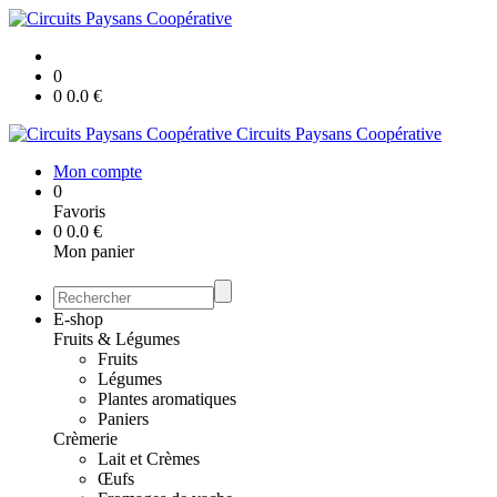
0
0
0.0
€
Circuits Paysans Coopérative
Mon compte
0
Favoris
0
0.0
€
Mon panier
E-shop
Fruits & Légumes
Fruits
Légumes
Plantes aromatiques
Paniers
Crèmerie
Lait et Crèmes
Œufs