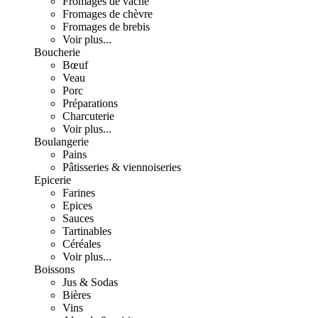
Fromages de vache
Fromages de chèvre
Fromages de brebis
Voir plus...
Boucherie
Bœuf
Veau
Porc
Préparations
Charcuterie
Voir plus...
Boulangerie
Pains
Pâtisseries & viennoiseries
Epicerie
Farines
Epices
Sauces
Tartinables
Céréales
Voir plus...
Boissons
Jus & Sodas
Bières
Vins