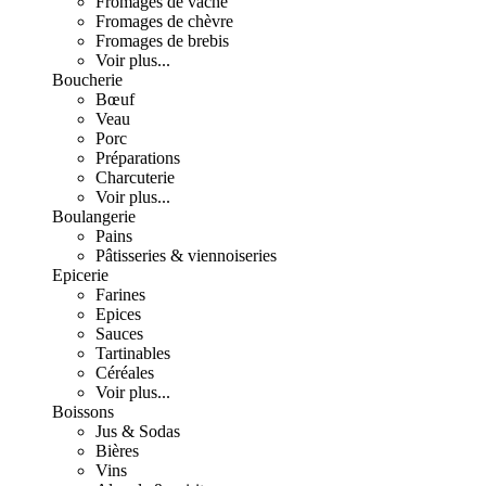
Fromages de vache
Fromages de chèvre
Fromages de brebis
Voir plus...
Boucherie
Bœuf
Veau
Porc
Préparations
Charcuterie
Voir plus...
Boulangerie
Pains
Pâtisseries & viennoiseries
Epicerie
Farines
Epices
Sauces
Tartinables
Céréales
Voir plus...
Boissons
Jus & Sodas
Bières
Vins