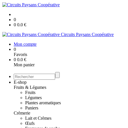
0
0
0.0
€
Circuits Paysans Coopérative
Mon compte
0
Favoris
0
0.0
€
Mon panier
E-shop
Fruits & Légumes
Fruits
Légumes
Plantes aromatiques
Paniers
Crèmerie
Lait et Crèmes
Œufs