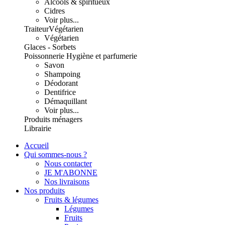
Alcools & spiritueux
Cidres
Voir plus...
Traiteur
Végétarien
Végétarien
Glaces - Sorbets
Poissonnerie
Hygiène et parfumerie
Savon
Shampoing
Déodorant
Dentifrice
Démaquillant
Voir plus...
Produits ménagers
Librairie
Accueil
Qui sommes-nous ?
Nous contacter
JE M'ABONNE
Nos livraisons
Nos produits
Fruits & légumes
Légumes
Fruits