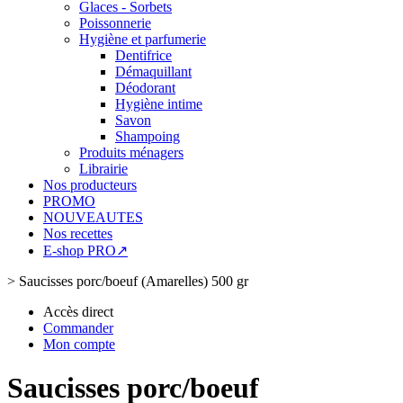
Glaces - Sorbets
Poissonnerie
Hygiène et parfumerie
Dentifrice
Démaquillant
Déodorant
Hygiène intime
Savon
Shampoing
Produits ménagers
Librairie
Nos producteurs
PROMO
NOUVEAUTES
Nos recettes
E-shop PRO↗
>
Saucisses porc/boeuf (Amarelles) 500 gr
Accès direct
Commander
Mon compte
Saucisses porc/boeuf