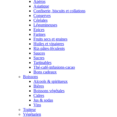
Apéros
Asiatique
Confiserie, biscuits et collations
Conserves
Céréales
Légumineuses
Epices
Farines
Fruits secs et graines
Huiles et vinaigres
Riz-pâtes-féculents
Sauces
Sucres
Tartinables
Thé-café-infusions-cacao
Bons cadeaux
Boissons
Alcools & spiritueux
Bières
Boissons végétales
Cidres
Jus & sodas
Vins
Traiteur
Végétarien