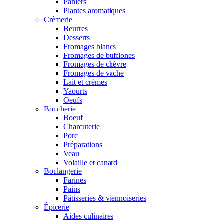
Paniers
Plantes aromatiques
Crèmerie
Beurres
Desserts
Fromages blancs
Fromages de bufflones
Fromages de chèvre
Fromages de vache
Lait et crèmes
Yaourts
Oeufs
Boucherie
Boeuf
Charcuterie
Porc
Préparations
Veau
Volaille et canard
Boulangerie
Farines
Pains
Pâtisseries & viennoiseries
Épicerie
Aides culinaires