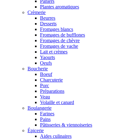
Paniers
Plantes aromatiques
Crèmerie
Beurres
Desserts
Fromages blancs
Fromages de bufflones
Fromages de chèvre
Fromages de vache
Lait et crèmes
Yaourts
Oeufs
Boucherie
Boeuf
Charcuterie
Porc
Préparations
Veau
Volaille et canard
Boulangerie
Farines
Pains
Pâtisseries & viennoiseries
Épicerie
Aides culinaires