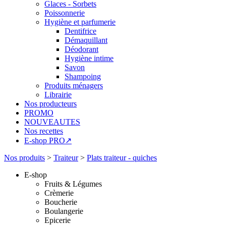
Glaces - Sorbets
Poissonnerie
Hygiène et parfumerie
Dentifrice
Démaquillant
Déodorant
Hygiène intime
Savon
Shampoing
Produits ménagers
Librairie
Nos producteurs
PROMO
NOUVEAUTES
Nos recettes
E-shop PRO↗
Nos produits
>
Traiteur
>
Plats traiteur - quiches
E-shop
Fruits & Légumes
Crèmerie
Boucherie
Boulangerie
Epicerie