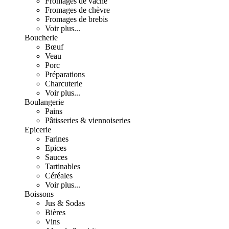
Fromages de vache
Fromages de chèvre
Fromages de brebis
Voir plus...
Boucherie
Bœuf
Veau
Porc
Préparations
Charcuterie
Voir plus...
Boulangerie
Pains
Pâtisseries & viennoiseries
Epicerie
Farines
Epices
Sauces
Tartinables
Céréales
Voir plus...
Boissons
Jus & Sodas
Bières
Vins