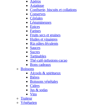
Apéros
Asiatique
Confiserie, biscuits et collations
Conserves
Céréales
Légumineuses
Epices
Farines
Fruits secs et graines
Huiles et vinaigres
Riz-pâtes-féculents
Sauces
Sucres
Tartinables
Thé-café-infusions-cacao
Bons cadeaux
Boissons
Alcools & spiritueux
Bières
Boissons végétales
Cidres
Jus & sodas
Vins
Traiteur
Végétarien