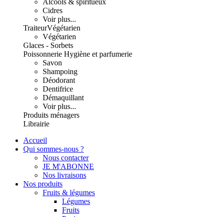
Alcools & spiritueux
Cidres
Voir plus...
Traiteur
Végétarien
Végétarien
Glaces - Sorbets
Poissonnerie
Hygiène et parfumerie
Savon
Shampoing
Déodorant
Dentifrice
Démaquillant
Voir plus...
Produits ménagers
Librairie
Accueil
Qui sommes-nous ?
Nous contacter
JE M'ABONNE
Nos livraisons
Nos produits
Fruits & légumes
Légumes
Fruits